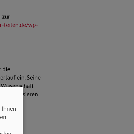
n
zur
r-teilen.de/wp-
r die
rlauf ein. Seine
, Wissenschaft
sensibilisieren
 Ihnen
sen
rfen.