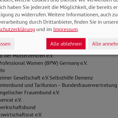
ich haben Sie jederzeit die Möglichkeit, die bereits er
ndnis_sorgearbeit
ligung zu widerrufen. Weitere Informationen, auch zu
erarbeitung durch Drittanbieter, finden Sie in unsere
hören an:
schutzerklärung
und im
Impressum
.
gemeinschaft kommunaler Frauenbüros und Gleichst
ssen
Alle ablehnen
Alle anne
änner e.V.
 der Mütterzentren e.V.
Professional Women (BPW) Germany e.V.
ehr
imer Gesellschaft e.V. Selbsthilfe Demenz
mtenbund und Tarifunion – Bundesfrauenvertretung
ngelischer Frauenbund e.V.
enrat e.V.
werkschaftsbund
wirtschaftsrat e.V.