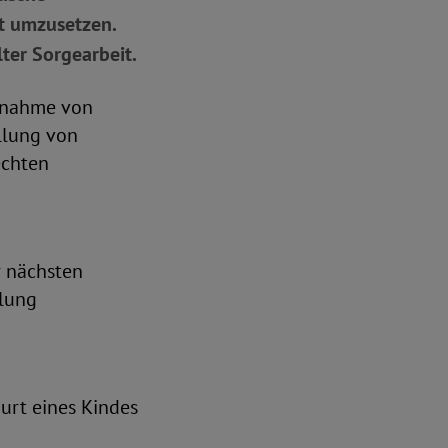
ät umzusetzen.
ter Sorgearbeit.
ernahme von
llung von
echten
r nächsten
ilung
burt eines Kindes