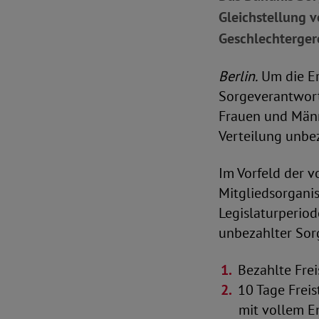
Gleichstellung v
Geschlechtergere
Berlin.
Um die Er
Sorgeverantwort
Frauen und Männ
Verteilung unbez
Im Vorfeld der 
Mitgliedsorganis
Legislaturperio
unbezahlter Sor
Bezahlte Frei
10 Tage Freis
mit vollem E