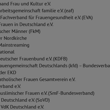
and Frau und Kultur e.V.
rbeitsgemeinschaft familie e.V. (eaf)
 Fachverband für Frauengesundheit e.V. (EVA)
rauen in Deutschland e.V.
scher Männer (FkM)
r Nordkirche
Mainstreaming
ational
Deutscher Frauenbund e.V. (KDFB)
rauengemeinschaft Deutschlands (kfd) – Bundesverban
der EKD
atholischer Frauen Gesamtverein e.V.
band e.V.
muslimischer Frauen e.V. (SmF-Bundesverband)
 Deutschland e.V. (SoVD)
 VdK Deutschland e.V.