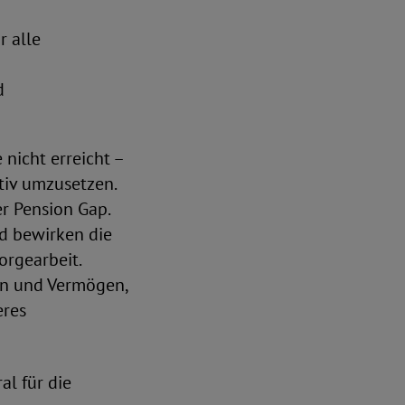
r alle
d
nicht erreicht –
tiv umzusetzen.
r Pension Gap.
nd bewirken die
orgearbeit.
en und Vermögen,
eres
al für die