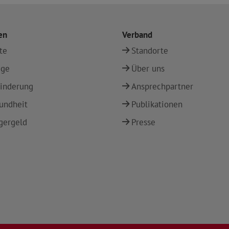
en
Verband
te
Standorte
ege
Über uns
inderung
Ansprechpartner
undheit
Publikationen
gergeld
Presse