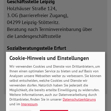
Geschäftsstelle Leipzig
Holzhäuser Straße 124,
3. OG (barrierefreier Zugang),
04299 Leipzig-Stötteritz.
Beratung nach Terminvereinbarung über
die Landesgeschäftsstelle
Sozialberatungsstelle Erfurt
Magdeburger Allee 138
Cookie-Hinweis und Einstellungen
99086 Erfurt
Wir verwenden Cookies und Dienste von Drittanbietern, um
Tel.: 0361-79 07 90 07
Ihnen einen optimalen Service zu bieten und auf Basis von
Fax: 0361-79 07 90 06
Analysen unsere Webseiten weiter zu verbessern. Sie können
selbst entscheiden, welche Cookies und Dienste wir
E-Mail:
info(at)sovd-thue.de
verwenden dürfen. Natürlich haben Sie jederzeit die
Möglichkeit, die bereits erteilte Einwilligung zu widerrufen.
Weitere Informationen, auch zur Datenverarbeitung durch
Drittanbieter, finden Sie in unserer
Datenschutzerklärung
und im
Impressum
.