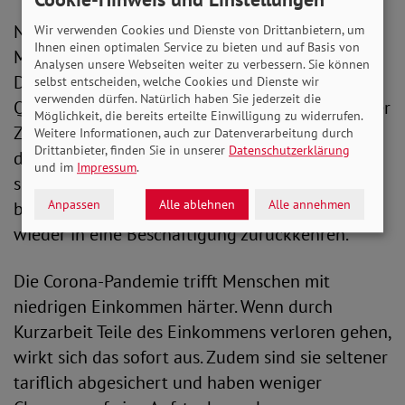
Nach Maßgabe der EU-Kommission sollten
Wir verwenden Cookies und Dienste von Drittanbietern, um
Ihnen einen optimalen Service zu bieten und auf Basis von
Mindestlöhne 60 Prozent des
Analysen unsere Webseiten weiter zu verbessern. Sie können
Durchschnittsentgeltes betragen. Mit einer
selbst entscheiden, welche Cookies und Dienste wir
verwenden dürfen. Natürlich haben Sie jederzeit die
Quote von 48 Prozent ist Deutschland von dieser
Möglichkeit, die bereits erteilte Einwilligung zu widerrufen.
Zielmarke weit entfernt. Der SoVD fordert eine
Weitere Informationen, auch zur Datenverarbeitung durch
Drittanbieter, finden Sie in unserer
Datenschutzerklärung
deutliche Erhöhung auf 13 Euro pro Stunde
und im
Impressum
.
sowie die Abschaffung von Ausnahmen,
Anpassen
Alle ablehnen
Alle annehmen
beispielsweise für Langzeitarbeitslose, die
wieder in eine Beschäftigung zurückkehren.
Die Corona-Pandemie trifft Menschen mit
niedrigen Einkommen härter. Wenn durch
Kurzarbeit Teile des Einkommens verloren gehen,
wirkt sich das sofort aus. Zudem sind sie seltener
tariflich abgesichert und haben weniger