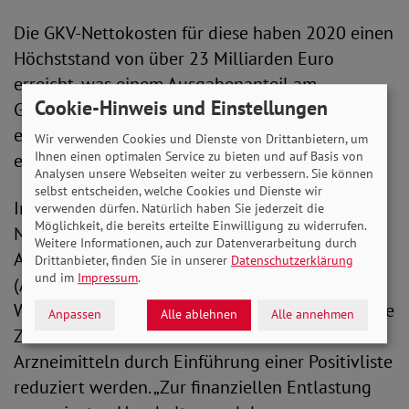
Die GKV-Nettokosten für diese haben 2020 einen
Höchststand von über 23 Milliarden Euro
erreicht, was einem Ausgabenanteil am
Cookie-Hinweis und Einstellungen
Gesamtmarkt von fast 50 Prozent, aber nur
einem Versorgungsanteil von gut sechs Prozent
Wir verwenden Cookies und Dienste von Drittanbietern, um
Ihnen einen optimalen Service zu bieten und auf Basis von
entspricht.
Analysen unsere Webseiten weiter zu verbessern. Sie können
selbst entscheiden, welche Cookies und Dienste wir
In seinen Forderungen betont der SoVD u.a. die
verwenden dürfen. Natürlich haben Sie jederzeit die
Möglichkeit, die bereits erteilte Einwilligung zu widerrufen.
Notwendigkeit einer Reform des
Weitere Informationen, auch zur Datenverarbeitung durch
Arzneimittelmarktneuordnungsgesetzes
Drittanbieter, finden Sie in unserer
Datenschutzerklärung
und im
Impressum
.
(AMNOG). Zur Verbesserung der Qualität und
Wirtschaftlichkeit der Versorgung sollte die hohe
Anpassen
Alle ablehnen
Alle annehmen
Zahl von umstrittenen oder unwirksamen
Arzneimitteln durch Einführung einer Positivliste
reduziert werden. „Zur finanziellen Entlastung