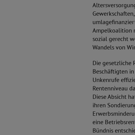
Altersversorgung
Gewerkschaften, 
umlagefinanziert
Ampelkoalition m
sozial gerecht w
Wandels von Wirt
Die gesetzliche 
Beschäftigten in
Unkenrufe effizie
Rentenniveau dau
Diese Absicht ha
ihren Sondierung
Erwerbsminderung
eine Betriebsrent
Bündnis entschie