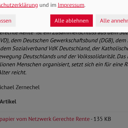
besserer Bedingungen für die medizinische und beru
schutzerklärung
und im
Impressum
.
die personenzentriert und am Bedarf der Menschen a
rstellen.
ssen
Alle ablehnen
Alle anne
erechte Rente“ ist ein Zusammenschluss aus dem So
VD), dem Deutschen Gewerkschaftsbund (DGB), dem P
dem Sozialverband VdK Deutschland, der Katholisch
wegung Deutschlands und der Volkssolidarität. Das B
ionen Menschen organisiert, setzt sich ein für eine Re
lter reicht.
-Michael Zernechel
Artikel
spapier vom Netzwerk Gerechte Rente
- 135 KB