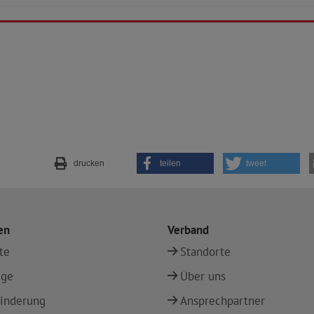
drucken
teilen
tweet
en
Verband
te
Standorte
ege
Über uns
inderung
Ansprechpartner