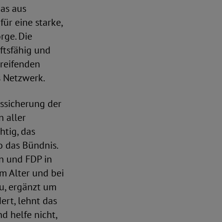
das aus
ür eine starke,
rge. Die
ftsfähig und
greifenden
s Netzwerk.
rssicherung der
n aller
htig, das
o das Bündnis.
en und FDP in
m Alter und bei
u, ergänzt um
ert, lehnt das
d helfe nicht,