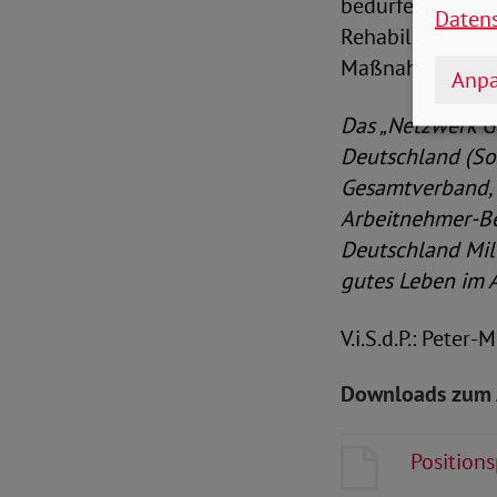
bedürfe es auch 
Daten
Rehabilitation, 
Maßnahmen siche
Anpa
Das „Netzwerk G
Deutschland (So
Gesamtverband, 
Arbeitnehmer-Be
Deutschland Mill
gutes Leben im A
V.i.S.d.P.: Peter
Downloads zum 
Position