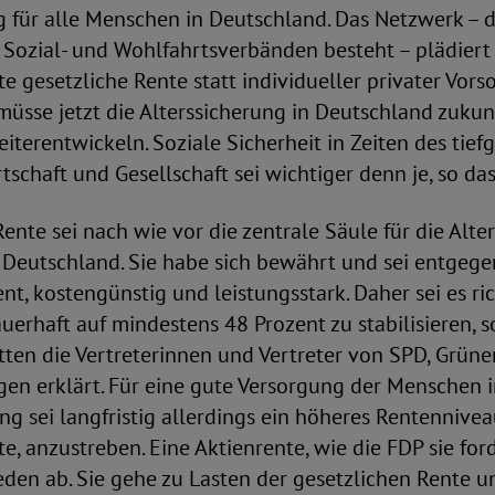
 für alle Menschen in Deutschland. Das Netzwerk – 
Sozial- und Wohlfahrtsverbänden besteht – plädiert f
e gesetzliche Rente statt individueller privater Vorso
üsse jetzt die Alterssicherung in Deutschland zukun
eiterentwickeln. Soziale Sicherheit in Zeiten des tief
schaft und Gesellschaft sei wichtiger denn je, so da
Rente sei nach wie vor die zentrale Säule für die Alte
 Deutschland. Sie habe sich bewährt und sei entgege
nt, kostengünstig und leistungsstark. Daher sei es ric
erhaft auf mindestens 48 Prozent zu stabilisieren, s
tten die Vertreterinnen und Vertreter von SPD, Grün
en erklärt. Für eine gute Versorgung der Menschen i
 sei langfristig allerdings ein höheres Rentennivea
e, anzustreben. Eine Aktienrente, wie die FDP sie ford
den ab. Sie gehe zu Lasten der gesetzlichen Rente un