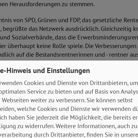
hen Herausforderungen zu stemmen.
tnis von SPD, Grünen und FDP, das gesetzliche Renten
 begrüßte das Netzwerk ausdrücklich. Gleichzeitig kri
und Sozialverbände, dass die Erwerbsminderungsren
r überhaupt keine Rolle spiele. Die Verbesserungen 
dlich auf die Bestandsrentnerinnen und - rentner a
änge geschaffen werden. Außerdem müsse ein erster S
e-Hinweis und Einstellungen
stätigenversicherung gemacht werden, indem alle S
 Rentenversicherung einbezogen werden. Auch bei de
rwenden Cookies und Dienste von Drittanbietern, um
sert werden: Die Voraussetzung von 33 Beitragsjahr
optimalen Service zu bieten und auf Basis von Analy
 Wohngeld oder in der Grundsicherung zu erlangen, m
 Webseiten weiter zu verbessern. Sie können selbst
en.
eiden, welche Cookies und Dienste wir verwenden dü
ich haben Sie jederzeit die Möglichkeit, die bereits er
regierung solle darüber hinaus sofort dafür sorgen,
ligung zu widerrufen. Weitere Informationen, auch zu
rung der Renten systematisch vermieden werde. Sch
erarbeitung durch Drittanbieter, finden Sie in unsere