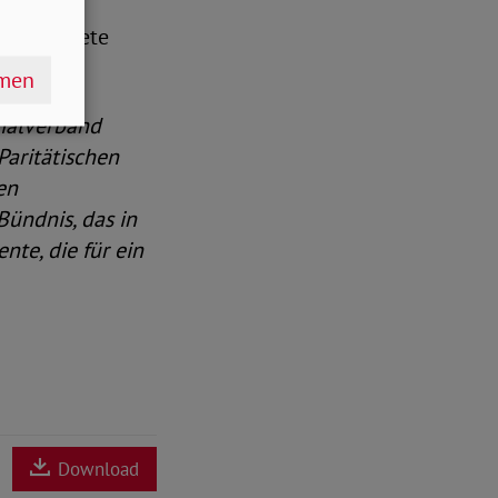
fliche
usgerichtete
hmen
zialverband
aritätischen
en
ündnis, das in
nte, die für ein
Download