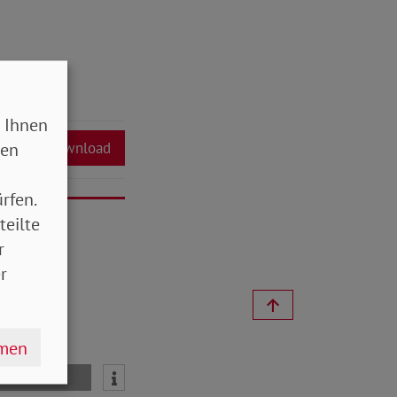
 Ihnen
sen
Download
rfen.
teilte
r
r
hmen
mail