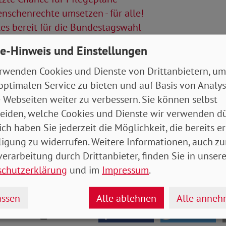
schenrechte umsetzen - für alle!
es bereit für die Bundestagswahl
e-Hinweis und Einstellungen
Artikel
rwenden Cookies und Dienste von Drittanbietern, um
tung Juni 2021
- 6 MB
optimalen Service zu bieten und auf Basis von Analy
 Webseiten weiter zu verbessern. Sie können selbst
eiden, welche Cookies und Dienste wir verwenden dü
ich haben Sie jederzeit die Möglichkeit, die bereits er
ligung zu widerrufen. Weitere Informationen, auch zu
erarbeitung durch Drittanbieter, finden Sie in unsere
schutzerklärung
und im
Impressum
.
ssen
Alle ablehnen
Alle anne
drucken
teilen
tweet