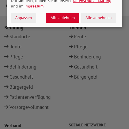
Drittanbieter, finden Sie in unserer
Datenschutzerklärung
und im
Impressum
.
Anpassen
Alle ablehnen
Alle annehmen
Beratung
Themen
Standorte
Rente
Rente
Pflege
Pflege
Behinderung
Behinderung
Gesundheit
Gesundheit
Bürgergeld
Bürgergeld
Patientenverfügung
Vorsorgevollmacht
Verband
SOZIALE NETZWERKE