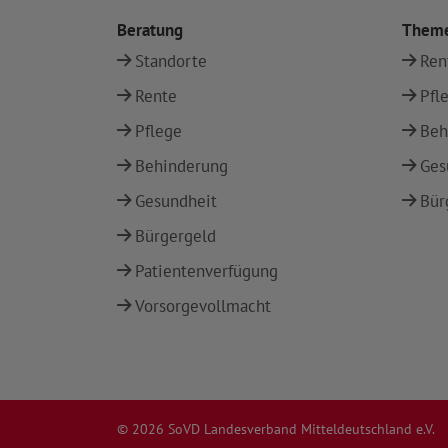
Beratung
Them
Standorte
Ren
Rente
Pfl
Pflege
Beh
Behinderung
Ges
Gesundheit
Bür
Bürgergeld
Patientenverfügung
Vorsorgevollmacht
© 2026 SoVD Landesverband Mitteldeutschland e.V.