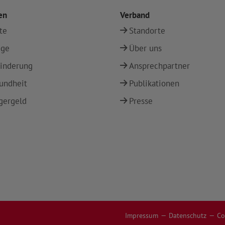
en
Verband
te
Standorte
ege
Über uns
inderung
Ansprechpartner
undheit
Publikationen
gergeld
Presse
Impressum
Datenschutz
Co