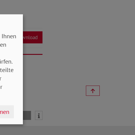
 Ihnen
Download
sen
rfen.
teilte
r
r
hmen
mail