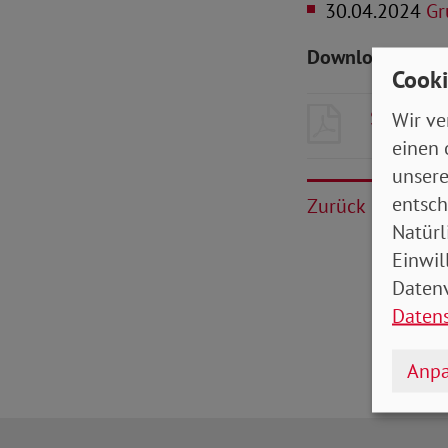
30.04.2024
Gr
Downloads zum 
Cooki
SoVD-Zei
Wir ve
einen 
unsere
entsch
Zurück
Natürl
Einwil
Datenv
Daten
Anpa