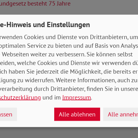
undgesetz besteht 75 Jahre
Artikel
e-Hinweis und Einstellungen
tung Mai 2024 (Bundesverband)
- 8 MB
rwenden Cookies und Dienste von Drittanbietern, um
optimalen Service zu bieten und auf Basis von Analy
 Webseiten weiter zu verbessern. Sie können selbst
eiden, welche Cookies und Dienste wir verwenden dü
ich haben Sie jederzeit die Möglichkeit, die bereits er
ligung zu widerrufen. Weitere Informationen, auch zu
erarbeitung durch Drittanbieter, finden Sie in unsere
schutzerklärung
und im
Impressum
.
ssen
Alle ablehnen
Alle anne
drucken
teilen
tweet