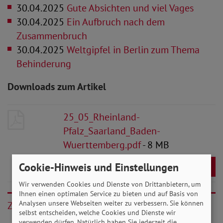
30.04.2025
Gute Absichten und viel Vages
30.04.2025
Ein Aufbruch nach dem
Zusammenbruch
30.04.2025
Weltgipfel in Berlin zum Thema
Behinderung
Downloads zum Artikel
25_05_Rheinland-
Pfalz_Saarland_Baden-
Wuerttemberg.pdf
- 8 MB
Cookie-Hinweis und Einstellungen
Download
Wir verwenden Cookies und Dienste von Drittanbietern, um
Ihnen einen optimalen Service zu bieten und auf Basis von
Analysen unsere Webseiten weiter zu verbessern. Sie können
Zurück
selbst entscheiden, welche Cookies und Dienste wir
verwenden dürfen. Natürlich haben Sie jederzeit die