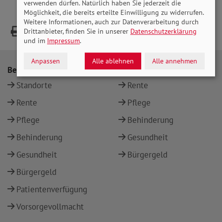
verwenden dürfen. Natürlich haben Sie jederzeit die
Möglichkeit, die bereits erteilte Einwilligung zu widerrufen.
Weitere Informationen, auch zur Datenverarbeitung durch
Drittanbieter, finden Sie in unserer
Datenschutzerklärung
und im
Impressum
.
Anpassen
Alle ablehnen
Alle annehmen
Beratung
Themen
Standorte
Rente
Rente
Pflege
Pflege
Behinderung
Behinderung
Gesundheit
Gesundheit
Bürgergeld
Bürgergeld
Patientenverfügung
Vorsorgevollmacht