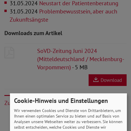
31.05.2024
Neustart der Patientenberatung
31.05.2024
Problembewusstsein, aber auch
Zukunftsängste
Downloads zum Artikel
SoVD-Zeitung Juni 2024
(Mitteldeutschland / Mecklenburg-
Vorpommern)
- 5 MB
Download
Cookie-Hinweis und Einstellungen
Zurück
Wir verwenden Cookies und Dienste von Drittanbietern, um
Ihnen einen optimalen Service zu bieten und auf Basis von
Analysen unsere Webseiten weiter zu verbessern. Sie können
selbst entscheiden, welche Cookies und Dienste wir