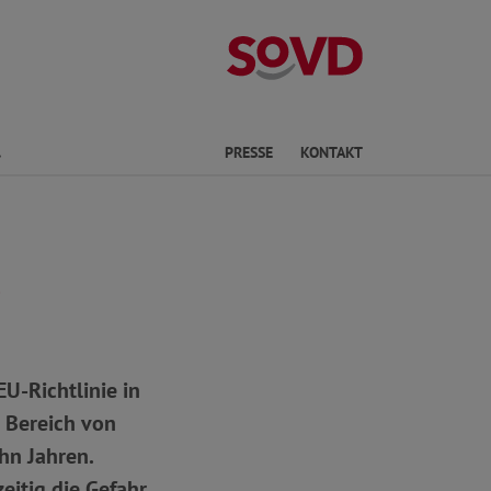
Landesverband 
Finden
PRESSE
KONTAKT
!
EU-Richtlinie in
e Bereich von
hn Jahren.
itig die Gefahr,