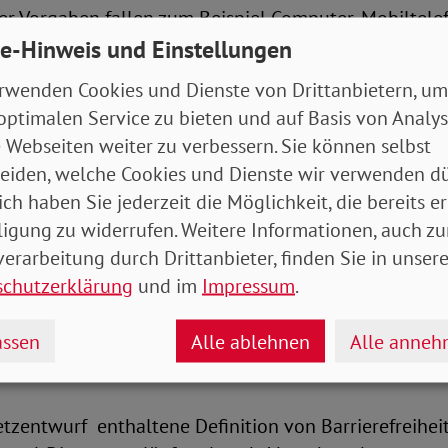
er Vorgaben fallen zum Beispiel Computer, Mobiltel
 Geld- und Fahrscheinautomaten. Von den Dienstleis
e-Hinweis und Einstellungen
ehandel unter anderem auch Bankgeschäfte oder E-B
rwenden Cookies und Dienste von Drittanbietern, um
n diese Neuerungen erst ab Sommer 2025 in Kraft.
optimalen Service zu bieten und auf Basis von Analy
 Webseiten weiter zu verbessern. Sie können selbst
n blieben vorerst weiter in Betrieb
eiden, welche Cookies und Dienste wir verwenden dü
ich haben Sie jederzeit die Möglichkeit, die bereits er
ert in seiner Stellungnahme zu dem Gesetzentwurf au
ligung zu widerrufen. Weitere Informationen, auch zu
ergangsfristen. Demnach wären selbst 2029 noch Ge
erarbeitung durch Drittanbieter, finden Sie in unsere
ine Standards zur Barrierefreiheit erfüllen. Einzelne
schutzerklärung
und im
Impressum
.
sterminals könnten sogar noch bis zum Jahr 2035 in 
ssen
Alle ablehnen
Alle anne
e fremde Hilfe erreichen und nutzen
tzentwurf enthaltene Definition von Barrierefreihei