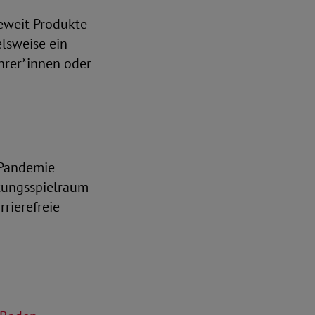
ieweit Produkte
elsweise ein
ahrer*innen oder
a-Pandemie
ltungsspielraum
rrierefreie