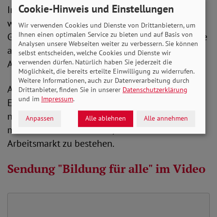
Cookie-Hinweis und Einstellungen
In einer sich rasant verändernden Arbeitswelt
werde lebenslanges Lernen zu einer
Wir verwenden Cookies und Dienste von Drittanbietern, um
Ihnen einen optimalen Service zu bieten und auf Basis von
Grundvoraussetzung, so Armin Dötsch. Dies biete
Analysen unsere Webseiten weiter zu verbessern. Sie können
auch einen verlässlichen Schutz gegen
selbst entscheiden, welche Cookies und Dienste wir
verwenden dürfen. Natürlich haben Sie jederzeit die
Altersarmut.
Möglichkeit, die bereits erteilte Einwilligung zu widerrufen.
Weitere Informationen, auch zur Datenverarbeitung durch
Auch Daniel Jung bestätigte mit Blick auf die
Drittanbieter, finden Sie in unserer
Datenschutzerklärung
und im
Impressum
.
Entwicklung in den USA, dass es mittlerweile
nötig sei, sich im Laufe des Arbeitslebens
Anpassen
Alle ablehnen
Alle annehmen
mehrfach neu zu erfinden, um auf dem
Arbeitsmarkt zu bestehen.
Sendung "Bildung für alle" im Video