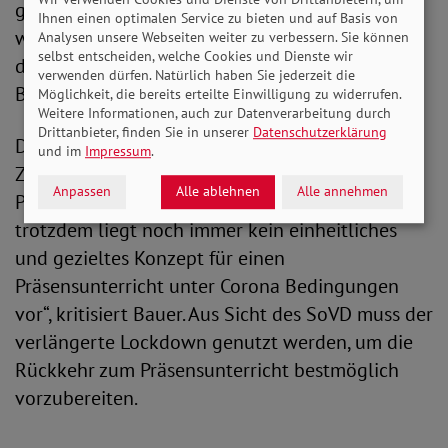
geben. Gute Bildung ist das Fundament für den
Ihnen einen optimalen Service zu bieten und auf Basis von
weiteren Lebensweg der jungen Menschen und
Analysen unsere Webseiten weiter zu verbessern. Sie können
selbst entscheiden, welche Cookies und Dienste wir
diesen dürfen wir ihnen nicht verbauen“, mahnt
verwenden dürfen. Natürlich haben Sie jederzeit die
Bauer.
Möglichkeit, die bereits erteilte Einwilligung zu widerrufen.
Weitere Informationen, auch zur Datenverarbeitung durch
Drittanbieter, finden Sie in unserer
Datenschutzerklärung
Des Weiteren blickt der SoVD mit Sorge auf die
und im
Impressum
.
Zeit nach dem Lockdown. „Seit Beginn der
Anpassen
Alle ablehnen
Alle annehmen
Pandemie sind viele Monaten vergangen und
trotzdem liegt noch immer kein einheitliches
und gezieltes Konzept für einen
Präsensunterricht unter Corona Bedingungen
vor“, kritisiert Bauer. Aus Sicht des SoVD muss der
verlängerte Lockdown genutzt werden, um die
Rückkehr zum Präsensunterricht bestmöglich
vorzubereiten.