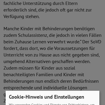
fachliche Unterstützung durch Eltern
erforderlich sind, die jedoch oft gar nicht zur
Verfügung stehen.
Manche Kinder mit Behinderungen benötigen
zudem Schulassistenz, die jedoch in vielen Fällen
beim Zuhause Lernen verwehrt wurde.“ Der SoVD
fordert, dass dort, wo die Voraussetzungen für
Unterricht von zu Hause aus nicht gegeben sind,
umgehend Alternativen geschaffen werden.
Zudem müssen für Kinder aus sozial
benachteiligten Familien und Kinder mit
Behinderungen nun endlich deren Bedürfnissen
entsprechende und individuelle Lösungen
gefunden werden. „Benachteiligungen bei
Cookie-Hinweis und Einstellungen
Zugang zu Bildungsangeboten darf es nicht
Wir verwenden Cookies und Dienste von Drittanbietern, um