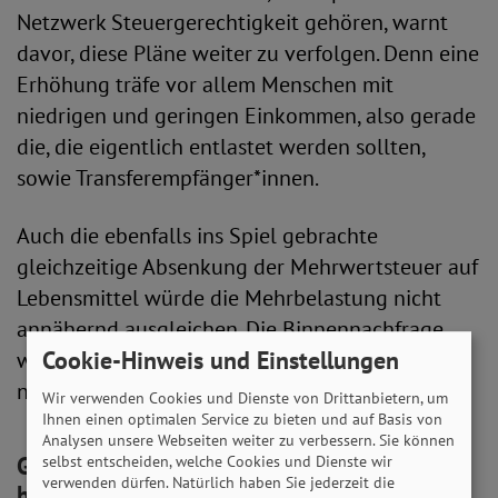
Netzwerk Steuergerechtigkeit gehören, warnt
davor, diese Pläne weiter zu verfolgen. Denn eine
Erhöhung träfe vor allem Menschen mit
niedrigen und geringen Einkommen, also gerade
die, die eigentlich entlastet werden sollten,
sowie Transferempfänger*innen.
Auch die ebenfalls ins Spiel gebrachte
gleichzeitige Absenkung der Mehrwertsteuer auf
Lebensmittel würde die Mehrbelastung nicht
annähernd ausgleichen. Die Binnennachfrage
Cookie-Hinweis und Einstellungen
würde weiter geschwächt, mit entsprechenden
negativen wirtschaftlichen Effekten.
Wir verwenden Cookies und Dienste von Drittanbietern, um
Ihnen einen optimalen Service zu bieten und auf Basis von
Analysen unsere Webseiten weiter zu verbessern. Sie können
Große Vermögen zur Haushaltssanierung
selbst entscheiden, welche Cookies und Dienste wir
verwenden dürfen. Natürlich haben Sie jederzeit die
heranziehen