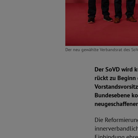
Der neu gewählte Verbandsrat des SoV
Der SoVD wird k
rückt zu Beginn
Vorstandsvorsit
Bundesebene kom
neugeschaffenen
Die Reformierung
innerverbandlich
Einbindung ehre