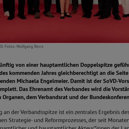
D. Fotos: Wolfgang Borrs
ünftig von einer hauptamtlichen Doppelspitze geführ
 des kommenden Jahres gleichberechtigt an die Seite
zenden Michaela Engelmeier. Damit ist der SoVD-Vors
plett. Das Ehrenamt des Verbandes wird die Vorstä
 Organen, dem Verbandsrat und der Bundeskonferenz
 an der Verbandsspitze ist ein zentrales Ergebnis de
en Strategie- und Reformprozesses, der seit Monate
namtlicher und hauptamtlicher Akteur*innen der L