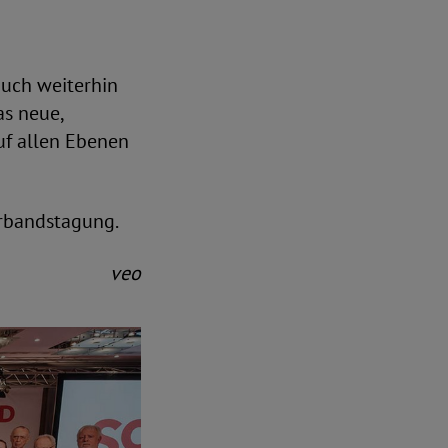
uch weiterhin
as neue,
f allen Ebenen
erbandstagung.
veo