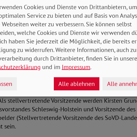
bestätigt wurden.
rwenden Cookies und Dienste von Drittanbietern, um
optimalen Service zu bieten und auf Basis von Analy
n des Verbandsrates wurde Bernhardt Sackarendt (Vo
 Webseiten weiter zu verbessern. Sie können selbst
es Landesverbandes Niedersachen) gewählt. Stellver
eiden, welche Cookies und Dienste wir verwenden dü
itzende sind künftig Franz Schrewe, Vorsitzender de
ich haben Sie jederzeit die Möglichkeit, die bereits er
 Nordrhein-Westfalen und Alfred Bornhalm, Vorsitz
ligung zu widerrufen. Weitere Informationen, auch zu
 Schleswig-Holstein. Bornhalm hat den strategische
erarbeitung durch Drittanbieter, finden Sie in unsere
ess des Verbandes zuletzt als SoVD-Präsident mit g
schutzerklärung
und im
Impressum
.
 begleitet. Dieses Amt wird er bis Jahresende bekleid
n der Bundeskonferenz wählten die Konferenzmitgli
ssen
Alle ablehnen
Alle anne
desschatzmeister, Bruno Hartwig (SoVD-Landesverb
Als stellvertretende Vorsitzende werden Kirsten Gru
vorstandes Schleswig-Holstein und Vorsitzende des
ebelder (Stellvertretende Vorsitzende des SoVD-Land
 sein.