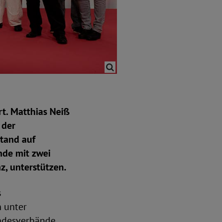
t. Matthias Neiß
 der
tand auf
nde mit zwei
, unterstützen.
s
n unter
andesverbände