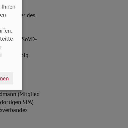
 Ihnen
sen
rsitzender des
tretende
rfen.
s SoVD-
teilte
ender des SoVD-
r
n
r
roßem Erfolg
en.
eder den
hmen
and
ndmann (Mitglied
 dortigen SPA)
esverbandes