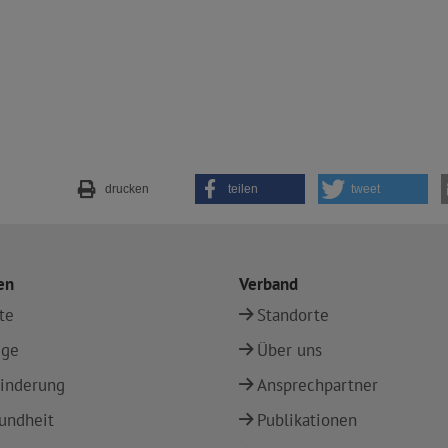
drucken
teilen
tweet
en
Verband
te
Standorte
ege
Über uns
inderung
Ansprechpartner
undheit
Publikationen