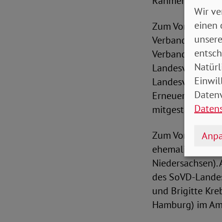
Rahmen der BVT 
Wir ve
einen 
Zum Vorsitzende
unsere
Verbandsrates d
entsch
Verbandsratsvors
Natürl
Landesverbandes
Einwil
Landesverbandes
Datenv
Erneuerungsproz
Daten
mitgestaltet und
Zum Vorsitzende
Anpa
ehemaligen Bun
Niedersachsen). 
des SoVD-Landes
und Brigitte Kr
Hamburg) im Amt