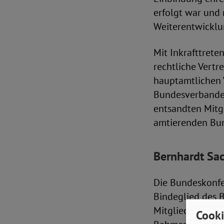
erfolgt war und 
Weiterentwicklun
Mit Inkrafttret
rechtliche Vert
hauptamtlichen V
Bundesverbandes
entsandten Mitg
amtierenden Bu
Bernhardt Sac
Die Bundeskonfe
Bindeglied des B
Mitgliedern zus
Cooki