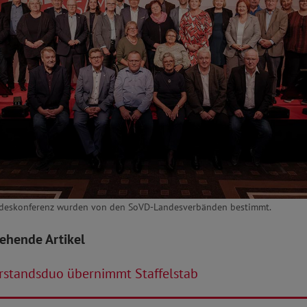
ndeskonferenz wurden von den SoVD-Landesverbänden bestimmt.
tehende Artikel
rstandsduo übernimmt Staffelstab