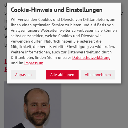
der sozialen Pflegeversicherung für eine
Cookie-Hinweis und Einstellungen
solidarische Bürgerversicherung aus. Durch diese
hätten alle Bürger*innen den gleichen
Wir verwenden Cookies und Dienste von Drittanbietern, um
Ihnen einen optimalen Service zu bieten und auf Basis von
Versicherungsschutz sowie unter den gleichen
Analysen unsere Webseiten weiter zu verbessern. Sie können
Voraussetzungen auch Zugang zu den
selbst entscheiden, welche Cookies und Dienste wir
verwenden dürfen. Natürlich haben Sie jederzeit die
benötigten Leistungen.
Möglichkeit, die bereits erteilte Einwilligung zu widerrufen.
Weitere Informationen, auch zur Datenverarbeitung durch
Drittanbieter, finden Sie in unserer
Datenschutzerklärung
Interview: „Ohne Angehörige wäre
und im
Impressum
.
Pflege undenkbar“
Anpassen
Alle ablehnen
Alle annehmen