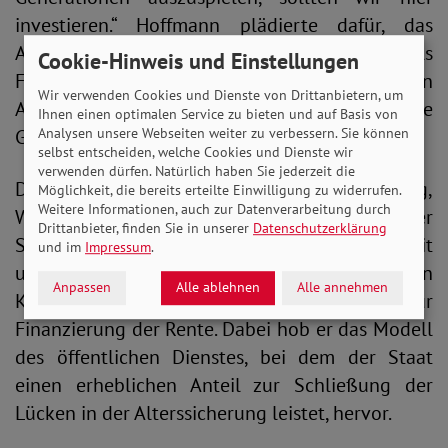
investieren.“ Hoffmann plädierte dafür, das
Anliegen für mehr soziale Gerechtigkeit nicht als
Cookie-Hinweis und Einstellungen
Frage zwischen Alt und Jung, sondern zwischen
Wir verwenden Cookies und Dienste von Drittanbietern, um
Arm und Reich zu stellen. „Die alternde
Ihnen einen optimalen Service zu bieten und auf Basis von
Analysen unsere Webseiten weiter zu verbessern. Sie können
Gesellschaft ist eine Ausrede!“
selbst entscheiden, welche Cookies und Dienste wir
verwenden dürfen. Natürlich haben Sie jederzeit die
Dr. Rolf Schmachtenberg,
Möglichkeit, die bereits erteilte Einwilligung zu widerrufen.
Weitere Informationen, auch zur Datenverarbeitung durch
Wirtschaftswissenschaftler und ehemaliger
Drittanbieter, finden Sie in unserer
Datenschutzerklärung
Staatssekretär im Bundesministerium für Arbeit
und im
Impressum
.
und Soziales (BMAS), gab als zweiter Redner in
Anpassen
Alle ablehnen
Alle annehmen
Kürze sieben Antworten auf Kernfragen zur
Finanzierung der Rente. Dabei hob er das Modell
des öffentlichen Dienstes, bei dem der Staat
einen erheblichen Anteil zur Schließung der
Lücken in der Alterssicherung leistet, hervor.