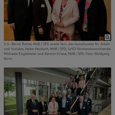
V. li.: Bernd Rützel, MdB / SPD sowie Vors. des Ausschusses für Arbeit
und Soziales, Heike Heubach, MdB / SPD, SoVD-Vorstandsvorsitzende
Michaela Engelmeier und Kerstin Griese, MdB / SPD. Foto: Wolfgang
Borrs