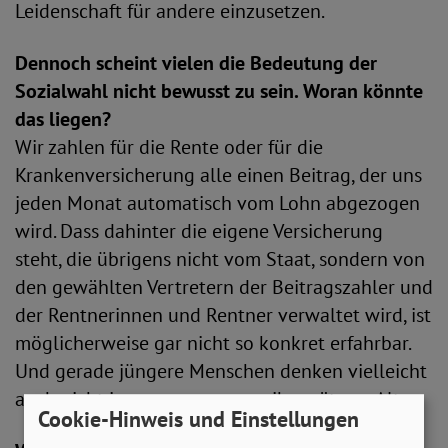
Leidenschaft für andere einzusetzen.
Dennoch scheint vielen die Bedeutung der
Sozialwahl nicht bewusst zu sein. Woran könnte
das liegen?
Wir zahlen für die Rente oder für die
Krankenversicherung alle einen Beitrag, der uns
jeden Monat automatisch vom Lohn abgezogen
wird. Dass dahinter die eigene Versicherung
steht, die übrigens nicht vom Staat, sondern von
den gewählten Vertretern der Beitragszahler und
der Rentnerinnen und Rentner verwaltet wird, ist
möglicherweise gar nicht so konkret erfahrbar.
Und gerade jüngere Menschen denken vielleicht
auch nicht immer so gerne an ihr späteres Alter.
Cookie-Hinweis und Einstellungen