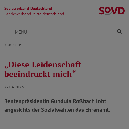
Sozialverband Deutschland
La
Landesverband Mitteldeutschland
Direkt zu den Inhalten springen
Fi
MENÜ
Startseite
„Diese Leidenschaft
beeindruckt mich“
27.04.2023
Rentenpräsidentin Gundula Roßbach lobt
angesichts der Sozialwahlen das Ehrenamt.