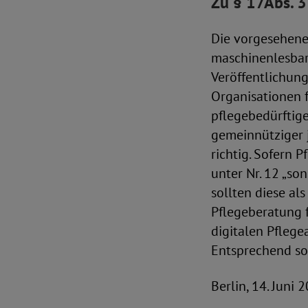
Zu § 17Abs. 3
Die vorgesehene 
maschinenlesbar
Veröffentlichung
Organisationen 
pflegebedürftig
gemeinnütziger j
richtig. Sofern 
unter Nr. 12 „so
sollten diese al
Pflegeberatung f
digitalen Pfleg
Entsprechend so
Berlin, 14. Juni 