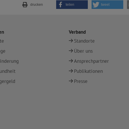
drucken
teilen
tweet
en
Verband
te
Standorte
ege
Über uns
inderung
Ansprechpartner
undheit
Publikationen
gergeld
Presse