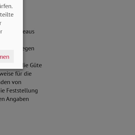
rfen.
teilte
r
r
videnzniveaus
ien sind
das Vorliegen
hmen
ene wie
nen, wie die Güte
weise für die
nden von
ie Feststellung
chen Angaben