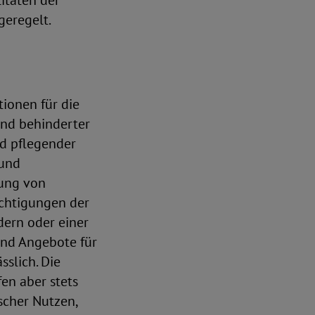
itäten der
geregelt.
ionen für die
und behinderter
d pflegender
 und
gung von
ächtigungen der
dern oder einer
ind Angebote für
sslich. Die
en aber stets
scher Nutzen,