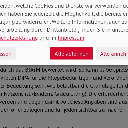
eiden, welche Cookies und Dienste wir verwenden dü
ich haben Sie jederzeit die Möglichkeit, die bereits er
änzung zum Evidenzniveau der Studien
ligung zu widerrufen. Weitere Informationen, auch zu
erarbeitung durch Drittanbieter, finden Sie in unsere
sund Transparenzgründen sollten die Angaben des E
schutzerklärung
und im
Impressum
.
Studien im Verzeichnis offengelegt werden. Die Stud
 der Bewertungsentscheidung nach § 12 der VO über 
ssen
Alle ablehnen
Alle anne
den Nachweises eines pflegerischen Nutzens. Betroff
nteressierte müssen in dem Verzeichnis einsehen kön
durch das BfArM bewertet wird. So kann es beispiels
kreten DiPA für die Pflegebedürftigen und Verordne
r Bedeutung sein, wie belastbar die Grundlage für d
n Nutzens ist (Evidenz-Graduierung). Die erforderli
werden und liegen damit vor. Diese Angaben sind aus
den offenzulegen und für jeden sichtbar zu machen.