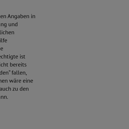
ten Angaben in
ung und
lichen
lfe
ie
chtigte ist
cht bereits
en“ fallen,
enen wäre eine
 auch zu den
nn.