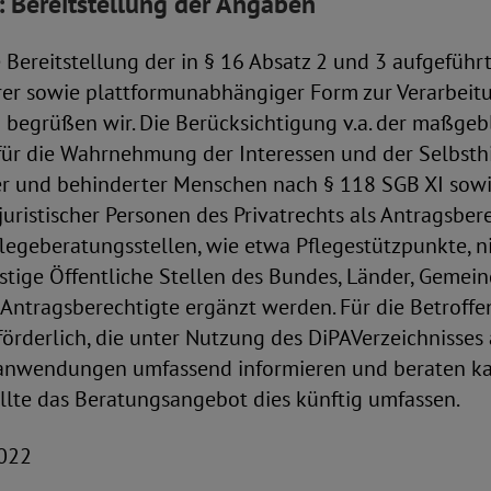
: Bereitstellung der Angaben
Bereitstellung der in § 16 Absatz 2 und 3 aufgeführ
er sowie plattformunabhängiger Form zur Verarbeit
 begrüßen wir. Die Berücksichtigung v.a. der maßgeb
für die Wahrnehmung der Interessen und der Selbsthi
er und behinderter Menschen nach § 118 SGB XI sow
uristischer Personen des Privatrechts als Antragsbere
Pflegeberatungsstellen, wie etwa Pflegestützpunkte, ni
nstige Öffentliche Stellen des Bundes, Länder, Gemeind
s Antragsberechtigte ergänzt werden. Für die Betroff
örderlich, die unter Nutzung des DiPAVerzeichnisses
eanwendungen umfassend informieren und beraten ka
llte das Beratungsangebot dies künftig umfassen.
2022