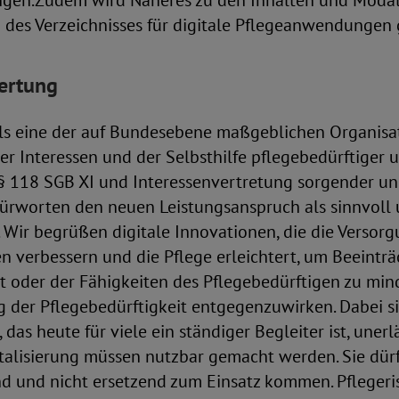
en.Zudem wird Näheres zu den Inhalten und Modal
 des Verzeichnisses für digitale Pflegeanwendungen 
ertung
ls eine der auf Bundesebene maßgeblichen Organisat
 Interessen und der Selbsthilfe pflegebedürftiger 
 118 SGB XI und Interessenvertretung sorgender un
fürworten den neuen Leistungsanspruch als sinnvoll
 Wir begrüßen digitale Innovationen, die die Versor
n verbessern und die Pflege erleichtert, um Beeintr
t oder der Fähigkeiten des Pflegebedürftigen zu min
 der Pflegebedürftigkeit entgegenzuwirken. Dabei s
as heute für viele ein ständiger Begleiter ist, unerlä
italisierung müssen nutzbar gemacht werden. Sie dürf
nd und nicht ersetzend zum Einsatz kommen. Pflegeri