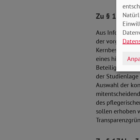
entsch
Natürl
Zu § 16: Erg
Einwil
Datenv
Aus Information
Daten
der vorgelegten 
Kernbestandteil
Anpa
eines hinreichen
Beteiligte und I
der Studienlage 
Auswahl der kon
mitentscheidende
des pflegerische
sollen erhoben 
Transparenzgrün