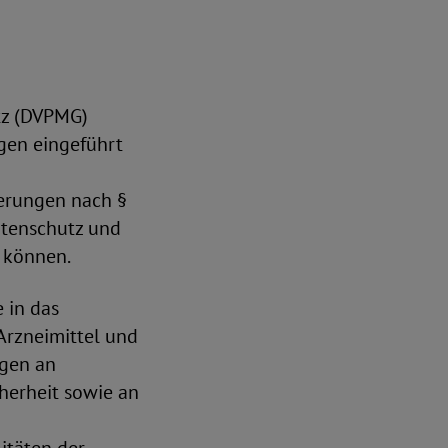
tz (DVPMG)
gen eingeführt
derungen nach §
Datenschutz und
 können.
 in das
Arzneimittel und
ngen an
cherheit sowie an