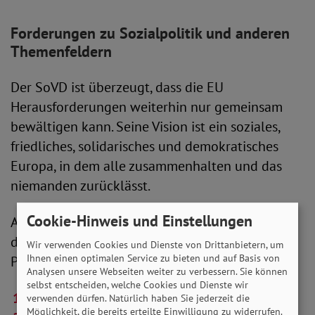
Forderungen zu Sozialpolitik und anderen
Themenfeldern
Der SoVD ist überzeugt, dass die EU
Herausforderungen weiterhin nur gemeinsam
bewältigen kann. Seine Vision ist ein soziales,
friedliches, solidarisches und demokratisches
Europa, in dem alle zusammenhalten und das
niemanden zurücklässt.
Cookie-Hinweis und Einstellungen
An das neu zu wählende EU-Parlament richtet
der SoVD 12 Forderungen zu verschiedenen
Wir verwenden Cookies und Dienste von Drittanbietern, um
Ihnen einen optimalen Service zu bieten und auf Basis von
Politikfeldern. Sie lauten:
Analysen unsere Webseiten weiter zu verbessern. Sie können
selbst entscheiden, welche Cookies und Dienste wir
(Junge) EU-Bürger*innen besser beteiligen.
verwenden dürfen. Natürlich haben Sie jederzeit die
Möglichkeit, die bereits erteilte Einwilligung zu widerrufen.