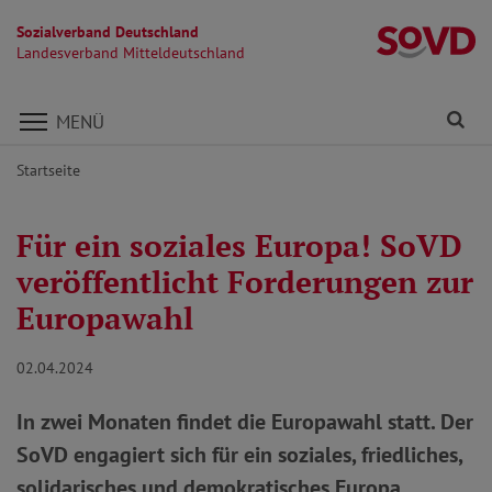
Sozialverband Deutschland
La
Landesverband Mitteldeutschland
Direkt zu den Inhalten springen
Fi
MENÜ
Startseite
Für ein soziales Europa! SoVD
veröffentlicht Forderungen zur
Europawahl
02.04.2024
In zwei Monaten findet die Europawahl statt. Der
SoVD engagiert sich für ein soziales, friedliches,
solidarisches und demokratisches Europa.