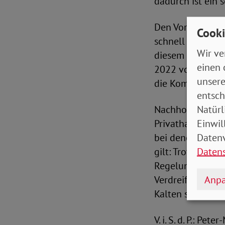
dadurch ist ein 
Den Vorschlag ei
Cooki
schnell umsetzba
Wir ve
diesem Winter -
einen 
2022 voraussicht
unsere
die Kommission d
entsch
Natürl
Nachholbedarf si
Einwil
Privathaushalten
Datenv
bei denen für d
Daten
gilt: Trotz mass
Regelungen überh
Anpa
Verdreifachung d
Kalten sitzen las
V. i. S. d. P.: Pe