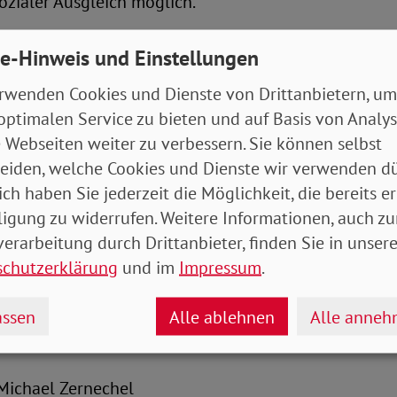
sozialer Ausgleich möglich.
ner Einmalzahlung bewertet die Vorstandsvorsitzend
e-Hinweis und Einstellungen
re und einfache Lösung. „Das gilt zumindest für die
rwenden Cookies und Dienste von Drittanbietern, um
 denn bei Preissteigerungen von 100 Prozent würden
optimalen Service zu bieten und auf Basis von Analy
lich ausgeglichen. So aber nicht für den Verbrauch v
 Webseiten weiter zu verbessern. Sie können selbst
argestellt hat“, so Engelmeier.
eiden, welche Cookies und Dienste wir verwenden dü
ich haben Sie jederzeit die Möglichkeit, die bereits er
eht die SoVD-Vorstandsvorsitzende bei den fast 25 
ligung zu widerrufen. Weitere Informationen, auch zu
, die mit Öl heizen: „Hier und bei den 20 Prozent al
erarbeitung durch Drittanbieter, finden Sie in unsere
ie Warmwasserversorgung noch Ölheizungen zum Ein
schutzerklärung
und im
Impressum
.
iver Preissteigerungen profitieren diese Haushalte vo
aupt nicht. Das ist schlecht, denn seit Anfang des J
ssen
Alle ablehnen
Alle anne
er Preise. Wir dürfen ein Viertel der Deutschen nicht
sen“, so Engelmeier.
ter-Michael Zernechel