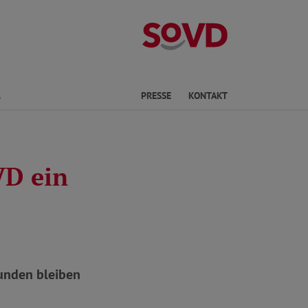
Landesverband 
Finden
PRESSE
KONTAKT
VD ein
unden bleiben