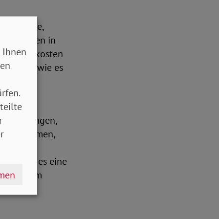
e als gute,
 Mehrkosten in
 Ihnen
 die Mehrkosten
sen
on 2023, wie es
rfen.
teilte
Prozent
r
ler Wohnungen,
r
satz kommen,
n den
ahres gab es eine
hmen
 einfach im