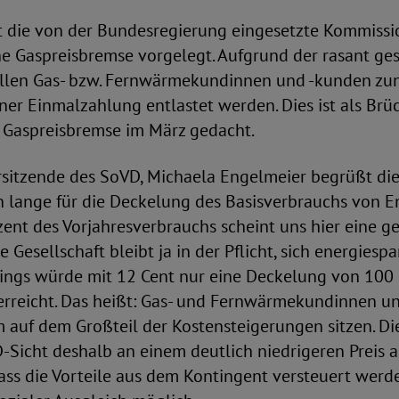
 die von der Bundesregierung eingesetzte Kommissi
ne Gaspreisbremse vorgelegt. Aufgrund der rasant ge
ollen Gas- bzw. Fernwärmekundinnen und -kunden zu
er Einmalzahlung entlastet werden. Dies ist als Brü
n Gaspreisbremse im März gedacht.
sitzende des SoVD, Michaela Engelmeier begrüßt die 
 lange für die Deckelung des Basisverbrauchs von En
ent des Vorjahresverbrauchs scheint uns hier eine g
 Gesellschaft bleibt ja in der Pflicht, sich energiesp
rdings würde mit 12 Cent nur eine Deckelung von 100
 erreicht. Das heißt: Gas- und Fernwärmekundinnen u
m auf dem Großteil der Kostensteigerungen sitzen. D
Sicht deshalb an einem deutlich niedrigeren Preis a
dass die Vorteile aus dem Kontingent versteuert wer