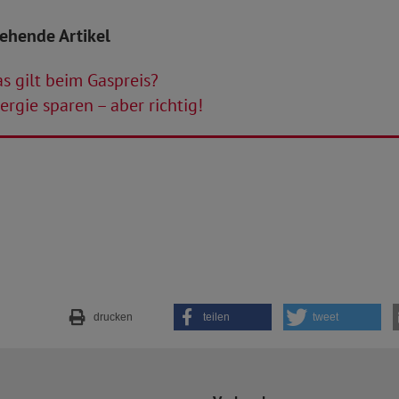
tehende Artikel
 gilt beim Gaspreis?
rgie sparen – aber richtig!
drucken
teilen
tweet