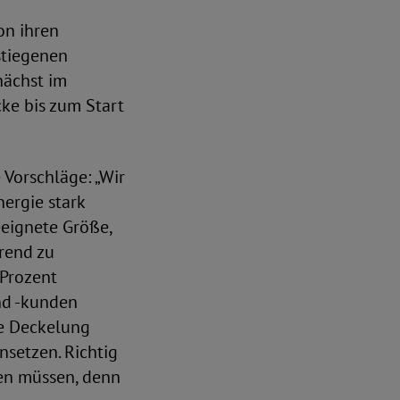
on ihren
stiegenen
nächst im
cke bis zum Start
Vorschläge: „Wir
ergie stark
eeignete Größe,
arend zu
 Prozent
nd -kunden
ie Deckelung
nsetzen. Richtig
den müssen, denn