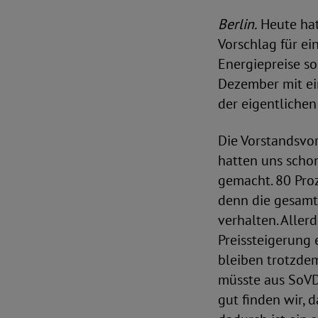
Berlin.
Heute hat
Vorschlag für ei
Energiepreise s
Dezember mit ein
der eigentliche
Die Vorstandsvor
hatten uns schon
gemacht. 80 Proz
denn die gesamte
verhalten. Alle
Preissteigerung
bleiben trotzde
müsste aus SoVD-
gut finden wir, 