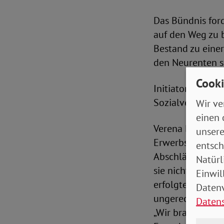
Das Bündnis ford
auf den Weg zu 
Bestand zu eine
den Neurenten si
Cooki
Initiatoren des
Sozialverband V
Wir ve
einen 
Verena Bentele, 
unsere
Erwerbsminderun
entsch
Abschläge von bi
Natürl
sie nicht von d
Einwil
erfolgten. Diese
Datenv
ungerecht und du
Daten
„Wir brauchen s