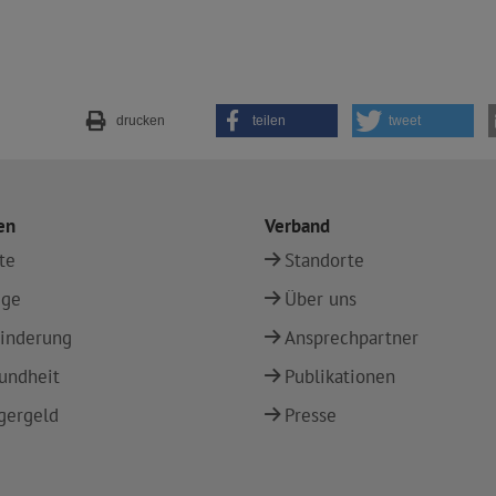
drucken
teilen
tweet
en
Verband
te
Standorte
ege
Über uns
inderung
Ansprechpartner
undheit
Publikationen
gergeld
Presse