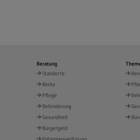
Beratung
Them
Standorte
Ren
Rente
Pfl
Pflege
Beh
Behinderung
Ges
Gesundheit
Bür
Bürgergeld
Patientenverfügung