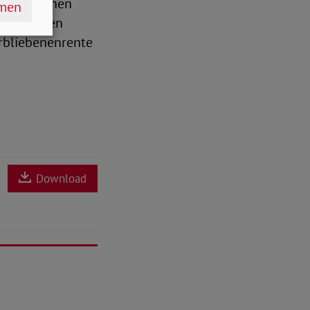
ese Personen
hmen
 diejenigen
erbliebenenrente
Download