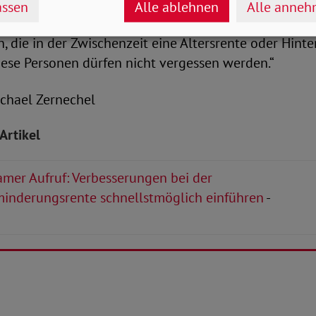
gsrentner, wie im Koalitionsvertrag beschlossen. Di
ssen
Alle ablehnen
Alle anne
fschlag auf ihre Rente erhalten. Zudem müssen auch
n, die in der Zwischenzeit eine Altersrente oder Hint
iese Personen dürfen nicht vergessen werden.“
Michael Zernechel
Artikel
mer Aufruf: Verbesserungen bei der
inderungsrente schnellstmöglich einführen
-