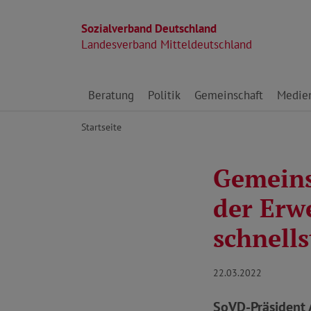
Sozialverband Deutschland
Landesverband Mitteldeutschland
Direkt zu den Inhalten springen
Beratung
Politik
Gemeinschaft
Medie
Startseite
Gemeins
der Erw
schnell
22.03.2022
SoVD-Präsident 