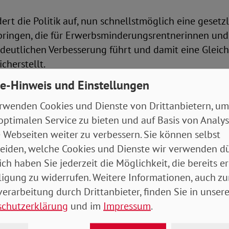
ert die Politik auf, nun schnellstmöglich eine geset
bringen, die für Erwerbsminderungsrentnerinnen und 
rdeutlichen Verbesserung führt und damit eine Glei
cherstellt.
e-Hinweis und Einstellungen
 Bündnisses sind der Sozialverband Deutschland (SoV
dK Deutschland.
rwenden Cookies und Dienste von Drittanbietern, um
optimalen Service zu bieten und auf Basis von Analy
Präsidentin des Sozialverband VdK Deutschland, beton
 Webseiten weiter zu verbessern. Sie können selbst
gsrentnerinnen und -rentner leben heutzutage in A
eiden, welche Cookies und Dienste wir verwenden dü
s zu 10,8 Prozent auf ihre Rente in Kauf nehmen. Zu
ich haben Sie jederzeit die Möglichkeit, die bereits er
en Verbesserungen bei der Zurechnungszeit, die 2014
ligung zu widerrufen. Weitere Informationen, auch zu
 erhalten jeweils nur neue Erwerbsminderungsrentner.
erarbeitung durch Drittanbieter, finden Sie in unsere
rch nichts zu rechtfertigen. SoVD-Präsident Adolf B
schutzerklärung
und im
Impressum
.
chnellstmöglich Verbesserungen auch für die frühere