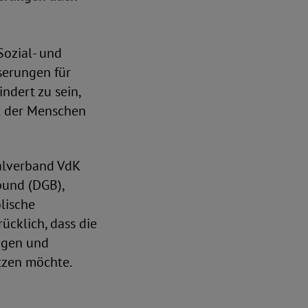
Sozial- und
serungen für
dert zu sein,
nt der Menschen
alverband VdK
bund (DGB),
olische
cklich, dass die
tigen und
tzen möchte.