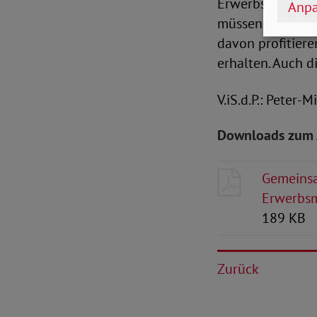
Erwerbsminderun
Anpa
müssen einen Au
davon profitiere
erhalten. Auch d
V.iS.d.P.: Peter-
Downloads zum 
Gemeinsa
Erwerbsm
189 KB
Zurück