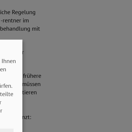
zliche Regelung
-rentner im
chbehandlung mit
D) und der
 Ihnen
sen
t: „Viele frühere
rmut. Sie müssen
rfen.
dem profitieren
teilte
 und 2019
r
 Das ist
r
auer ergänzt:
n