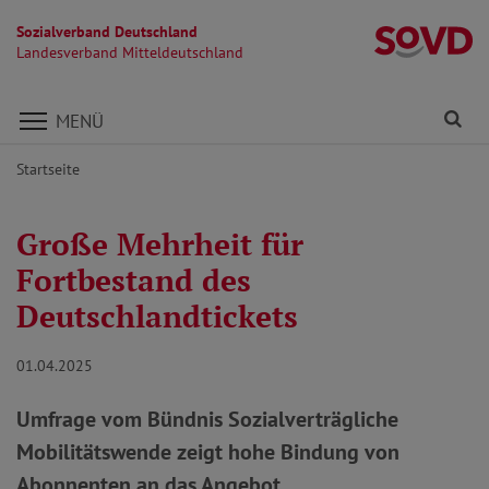
Sozialverband Deutschland
La
Landesverband Mitteldeutschland
Direkt zu den Inhalten springen
Fi
MENÜ
Startseite
Große Mehrheit für
Fortbestand des
Deutschlandtickets
01.04.2025
Umfrage vom Bündnis Sozialverträgliche
Mobilitätswende zeigt hohe Bindung von
Abonnenten an das Angebot.