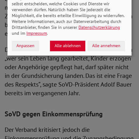
selbst entscheiden, welche Cookies und Dienste wir
mehr als 1.600 Euro Einkommen, fällt der
verwenden dürfen. Natürlich haben Sie jederzeit die
Zuschlag weg. Bei Ehepaaren liegen die Grenzen
Möglichkeit, die bereits erteilte Einwilligung zu widerrufen.
Weitere Informationen, auch zur Datenverarbeitung durch
bei 1.950 und 2.300 Euro. Dies wird mit durch
Drittanbieter, finden Sie in unserer
Datenschutzerklärung
eine Einkommensprüfung kontrolliert.
und im
Impressum
.
Anpassen
Alle ablehnen
Alle annehmen
Der SoVD begrüßt das Ziel der Grundrente, denn
„wer sein Leben lang gearbeitet, Kinder erzogen
oder Angehörige gepflegt hat, darf später nicht
in der Grundsicherung landen. Das ist eine Frage
des Respekts“, sagte SoVD-Präsident Adolf Bauer
bereits im vergangenen Jahr.
SoVD gegen Einkommensprüfung
Der Verband kritisiert jedoch die
Einkommensprüfung und die Zugangsbedingung