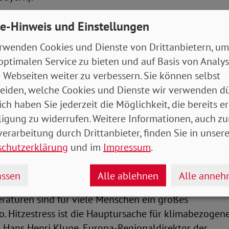
e-Hinweis und Einstellungen
eigende Temperaturen anpassen
rwenden Cookies und Dienste von Drittanbietern, um
Klimawandels seien Grünflächen und unversiegelte 
optimalen Service zu bieten und auf Basis von Analy
, besonders wichtig, betonte die Umwelthilfe. Baumin
 Webseiten weiter zu verbessern. Sie können selbst
de erst eine Strategie zum Schutz vor Hitze vorgeleg
eiden, welche Cookies und Dienste wir verwenden dü
Parks, Straßenbäume und grüne Dächer empfohlen. Da
ich haben Sie jederzeit die Möglichkeit, die bereits er
nperioden nicht vertrockneten, müssten Flächen ges
ligung zu widerrufen. Weitere Informationen, auch zu
kern könne. «Wer frisches Geld aus unseren Förderp
erarbeitung durch Drittanbieter, finden Sie in unsere
sung mitdenken und nachweisen», hatte Geywitz zud
schutzerklärung
und im
Impressum
.
zum Beispiel, dass Flüsse von Beton befreit sowie be
d begrünt werden.
ssen
Alle ablehnen
Alle anne
raturen sind für viele Menschen ein großes
o. Hitzestress ist die Hauptursache für klimabezogene
e Hans Henri Kluge, Europa-Regionaldirektor der