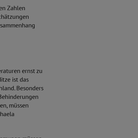
ten Zahlen
Schätzungen
 Zusammenhang
raturen ernst zu
tze ist das
hland. Besonders
 Behinderungen
ben, müssen
chaela