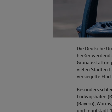
Die Deutsche Um
heißer werdende
Grünausstattung
vielen Städten f
versiegelte Fläc
Besonders schle
Ludwigshafen (R
(Bayern), Worms
und Ingolstadt (