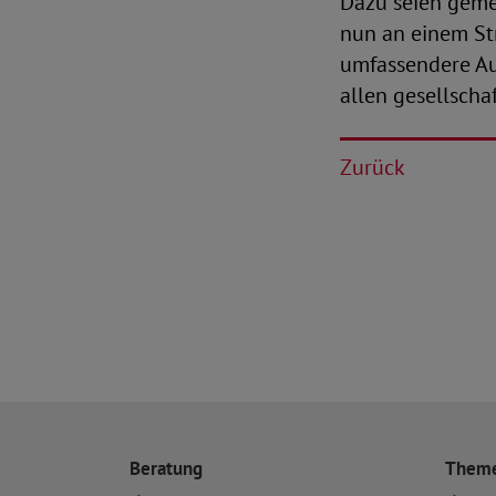
Dazu seien gem
nun an einem St
umfassendere Au
allen gesellscha
Zurück
Beratung
Them