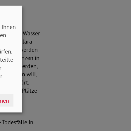
 Ihnen
Böden, wo Wasser
sen
isterin Klara
t. Darin werden
rfen.
mit Pflanzen in
teilte
chaffen werden,
r
rogrammen will,
r
em erklärt.
tonierte Plätze
hmen
 Todesfälle in