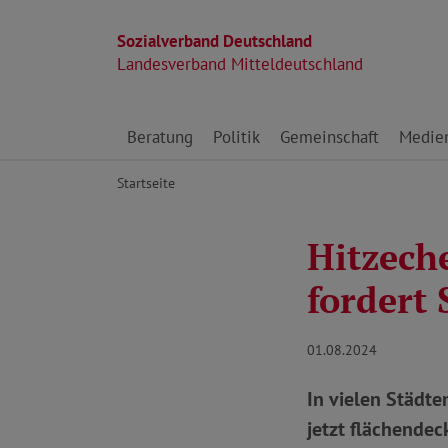
Sozialverband Deutschland
Landesverband Mitteldeutschland
Direkt zu den Inhalten springen
Beratung
Politik
Gemeinschaft
Medie
Startseite
Hitzech
fordert 
01.08.2024
In vielen Städt
jetzt flächendec