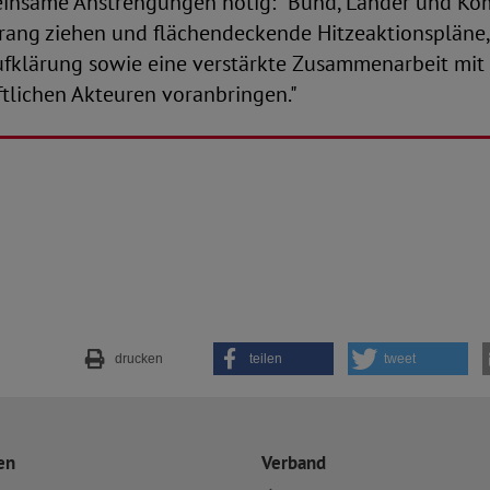
einsame Anstrengungen nötig: "Bund, Länder und 
rang ziehen und flächendeckende Hitzeaktionspläne,
fklärung sowie eine verstärkte Zusammenarbeit mit
ftlichen Akteuren voranbringen."
drucken
teilen
tweet
en
Verband