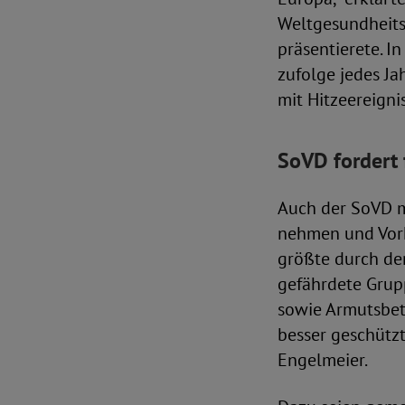
Weltgesundheits
präsentierete. 
zufolge jedes J
mit Hitzeereigni
SoVD fordert
Auch der SoVD m
nehmen und Vork
größte durch de
gefährdete Grup
sowie Armutsbetr
besser geschütz
Engelmeier.