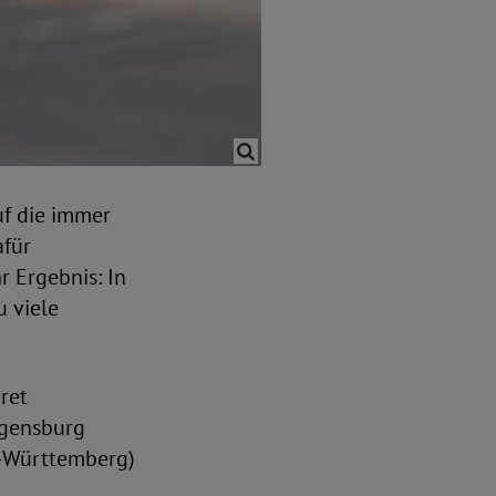
uf die immer
afür
 Ergebnis: In
u viele
ret
egensburg
n-Württemberg)