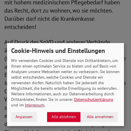
mit hohem medizinischem Pflegebedarf haben
das Recht, dort zu wohnen, wo sie möchten.
Darüber darf nicht die Krankenkasse
entscheiden!
Auf Druck des SoVD und anderer Verbände
Cookie-Hinweis und Einstellungen
änderte das Bundesministerium für Gesund-heit
(BMG) seine Pläne im Dezember 2019. Nun sollte
Wir verwenden Cookies und Dienste von Drittanbietern, um
außerklinische Intensivpflege auch in
Ihnen einen optimalen Service zu bieten und auf Basis von
Analysen unsere Webseiten weiter zu verbessern. Sie können
Einrichtungen der Behinderten-hilfe, in
selbst entscheiden, welche Cookies und Dienste wir
Intensivpflege-WGs, zu Hause und an geeigneten
verwenden dürfen. Natürlich haben Sie jederzeit die
Möglichkeit, die bereits erteilte Einwilligung zu widerrufen.
Orten, etwa in Schulen, möglich sein. Doch die
Weitere Informationen, auch zur Datenverarbeitung durch
Wünsche der Betroffenen zum Leistungsort
Drittanbieter, finden Sie in unserer
Datenschutzerklärung
und im
Impressum
.
standen unter einer Einschränkung: Der L
eistungsort musste „angemessen“ und durfte
Anpassen
Alle ablehnen
Alle annehmen
damit nicht viel teurer als die Heimpflege sein.