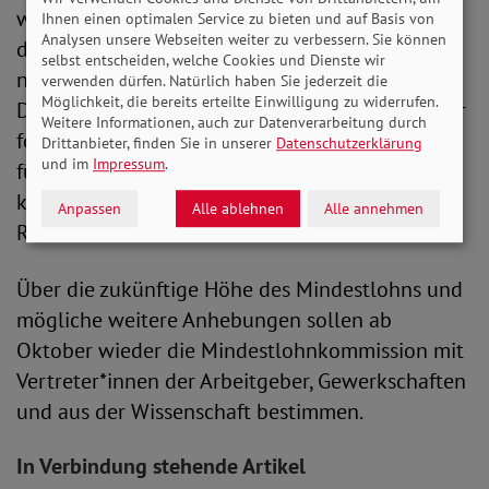
wurde. Der Verband weist zugleich darauf hin,
Ihnen einen optimalen Service zu bieten und auf Basis von
Analysen unsere Webseiten weiter zu verbessern. Sie können
dass auch die geplanten 12 Euro Mindestlohn
selbst entscheiden, welche Cookies und Dienste wir
nicht ausreichend vor Armut im Alter schützen.
verwenden dürfen. Natürlich haben Sie jederzeit die
Möglichkeit, die bereits erteilte Einwilligung zu widerrufen.
Dazu stellt SoVD-Präsident Adolf Bauer fest: „Wir
Weitere Informationen, auch zur Datenverarbeitung durch
fordern schon seit langem 13 Euro Mindestlohn
Drittanbieter, finden Sie in unserer
Datenschutzerklärung
und im
Impressum
.
für ein armutsfestes Einkommen. Denn nur so
kann auch ein armutsfestes Auskommen im
Anpassen
Alle ablehnen
Alle annehmen
Rentenalter erreicht werden.“
Über die zukünftige Höhe des Mindestlohns und
mögliche weitere Anhebungen sollen ab
Oktober wieder die Mindestlohnkommission mit
Vertreter*innen der Arbeitgeber, Gewerkschaften
und aus der Wissenschaft bestimmen.
In Verbindung stehende Artikel