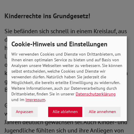
Kinderrechte ins Grundgesetz!
Sie befänden sich schnell in einem Kreislauf, aus
dem es schwierig sei, auszubrechen. Verschärft
Cookie-Hinweis und Einstellungen
habe sich die Lage zudem während der Corona-
Wir verwenden Cookies und Dienste von Drittanbietern, um
Lockdowns. Kinder aus armen Familien hätten
Ihnen einen optimalen Service zu bieten und auf Basis von
oft in überlegten Wohnungen gesessen und
Analysen unsere Webseiten weiter zu verbessern. Sie können
selbst entscheiden, welche Cookies und Dienste wir
keine alternativen Beschäftigungsmöglichkeiten
verwenden dürfen. Natürlich haben Sie jederzeit die
gehabt. Auch der Fernunterricht sei unter diesen
Möglichkeit, die bereits erteilte Einwilligung zu widerrufen.
Weitere Informationen, auch zur Datenverarbeitung durch
Bedingungen erschwert gewesen.
Drittanbieter, finden Sie in unserer
Datenschutzerklärung
und im
Impressum
.
Generell, so Holger Hofmann, tue die Politik zu
Anpassen
Alle ablehnen
Alle annehmen
wenig gegen Kinderarmut, die in den letzten
Jahren deutlich gewachsen sei. Auch Kinder- und
Jugendliche fühlten sich und ihre Anliegen von