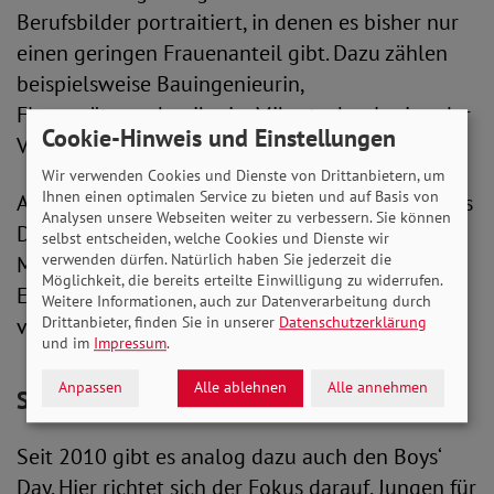
Berufsbilder portraitiert, in denen es bisher nur
einen geringen Frauenanteil gibt. Dazu zählen
beispielsweise Bauingenieurin,
Fluggerätemechanikerin, Mikrotechnologin oder
Cookie-Hinweis und Einstellungen
Verfahrenstechnikerin.
Wir verwenden Cookies und Dienste von Drittanbietern, um
Ihnen einen optimalen Service zu bieten und auf Basis von
Auch der SoVD beteiligte sich mehrfach am Girl’s
Analysen unsere Webseiten weiter zu verbessern. Sie können
Day. 2018 öffnete er seine Türen, um unter dem
selbst entscheiden, welche Cookies und Dienste wir
verwenden dürfen. Natürlich haben Sie jederzeit die
Motto „Frauen in Führungspositionen“ einen
Möglichkeit, die bereits erteilte Einwilligung zu widerrufen.
Eindruck von der Arbeit des Verbandes zu
Weitere Informationen, auch zur Datenverarbeitung durch
Drittanbieter, finden Sie in unserer
Datenschutzerklärung
vermitteln.
und im
Impressum
.
Anpassen
Alle ablehnen
Alle annehmen
Seit 2010 auch "Boys' Day"
Seit 2010 gibt es analog dazu auch den Boys‘
Day. Hier richtet sich der Fokus darauf, Jungen für