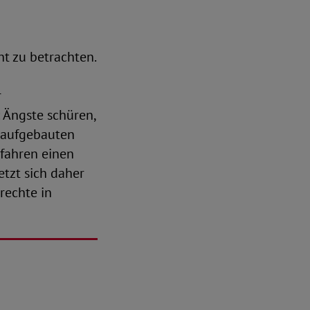
t zu betrachten.
r
 Ängste schüren,
 aufgebauten
rfahren einen
etzt sich daher
rechte in