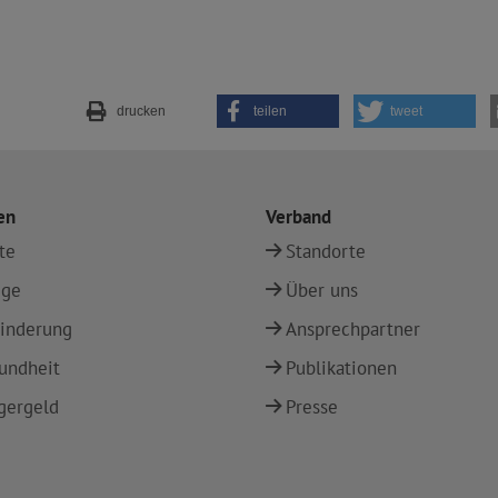
drucken
teilen
tweet
en
Verband
te
Standorte
ege
Über uns
inderung
Ansprechpartner
undheit
Publikationen
gergeld
Presse