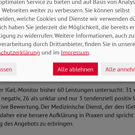
optimalen Service zu bieten und auf Basis von Analy
Leistungen positiv bewertet
 Webseiten weiter zu verbessern. Sie können selbst
eiden, welche Cookies und Dienste wir verwenden dü
ch schätzt der IGeL-Monitor in seiner aktuellen Unte
ich haben Sie jederzeit die Möglichkeit, die bereits er
 Orthopädie die Injektion von Hyaluronsäure bei Kn
ligung zu widerrufen. Weitere Informationen, auch zu
in: Das Risiko schwerwiegender Nebenwirkungen wie
erarbeitung durch Drittanbieter, finden Sie in unsere
gen oder Herzbeschwerden überwiege den minimale
schutzerklärung
und im
Impressum
.
utzen. Auch die Stoßwellentherapie bei Kalkschult
ureichender und widersprüchlicher Studienlage mit
ssen
Alle ablehnen
Alle anne
er IGeL-Monitor bisher 60 Leistungen untersucht: 31
 negativ, 26 als unklar und nur 3 tendenziell positiv
itive Bewertung. Der Medizinische Dienst, der den IG
t daher eine bessere Aufklärung in Praxen und spricht 
g des Angebots zu erbringen.