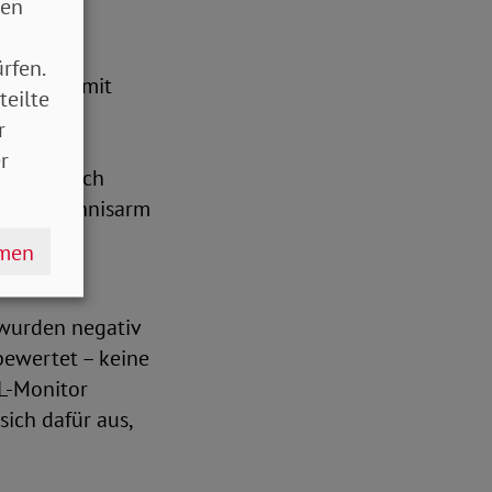
sen
rfen.
rsuchung mit
teilte
ie- und
r
r
n, klinisch
er und Tennisarm
 „unklar“
hmen
 wurden negativ
 bewertet – keine
eL-Monitor
sich dafür aus,