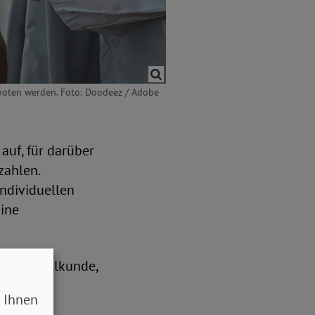
eboten werden. Foto: Doodeez / Adobe
uf, für darüber
zahlen.
Individuellen
eine
 Augenheilkunde,
 Ihnen