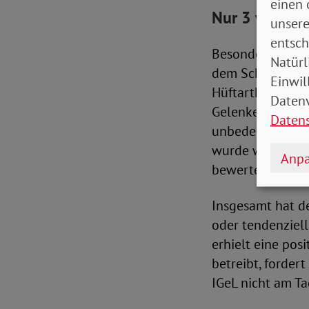
einen 
Nur 3 von 60 
unsere
entsch
Besonders kritis
Natürl
dem Schwerpunkt
Einwil
Hüftarthrosen e
Datenv
Gelenkentzündun
Daten
unbedeutenden N
wurde wegen unz
Anpa
bewertet.
Insgesamt hat d
oder tendenziell
erhielt eine pos
betreibt, forder
IGeL nicht am Ta