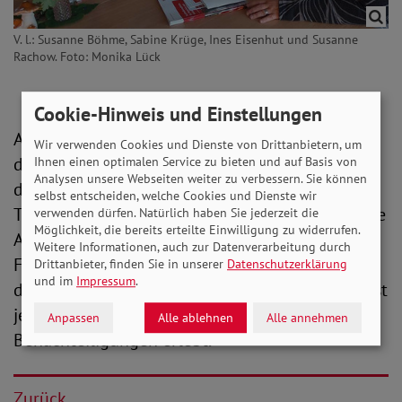
V. l.: Susanne Böhme, Sabine Krüge, Ines Eisenhut und Susanne
Rachow. Foto: Monika Lück
Cookie-Hinweis und Einstellungen
An diesem Nachmittag stellten die SoVD-Frauen
Wir verwenden Cookies und Dienste von Drittanbietern, um
den Sozialverband vor, seine Geschichte und
Ihnen einen optimalen Service zu bieten und auf Basis von
Analysen unsere Webseiten weiter zu verbessern. Sie können
dessen heutige Aufgaben. Die 15
selbst entscheiden, welche Cookies und Dienste wir
Teilnehmerinnen erhielten dazu Infomaterial. Die
verwenden dürfen. Natürlich haben Sie jederzeit die
Möglichkeit, die bereits erteilte Einwilligung zu widerrufen.
Anwesenden zeigten großes Interesse an
Weitere Informationen, auch zur Datenverarbeitung durch
Frauenthemen und diskutierten angeregt über
Drittanbieter, finden Sie in unserer
Datenschutzerklärung
und im
Impressum
.
die Probleme von Frauen in der Gesellschaft. Fast
jede Teilnehmerin hatte schon selbst
Anpassen
Alle ablehnen
Alle annehmen
Benachteiligungen erlebt.
Zurück