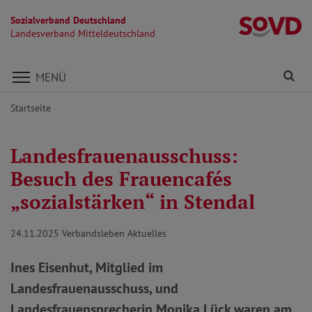
Sozialverband Deutschland
La
Landesverband Mitteldeutschland
Direkt zu den Inhalten springen
Fi
MENÜ
Startseite
Landesfrauenausschuss:
Besuch des Frauencafés
„sozialstärken“ in Stendal
24.11.2025
Verbandsleben Aktuelles
Ines Eisenhut, Mitglied im
Landesfrauenausschuss, und
Landesfrauensprecherin Monika Lück waren am