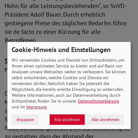
Hohn für alle Leistungsbeziehenden“, so SoVD-
Präsident Adolf Bauer. Durch erheblich
gestiegene Preise des täglichen Bedarfes führe
sie de facto zu einer Kürzung für alle
Betroffenen.
Cookie-Hinweis und Einstellungen
SoVD fordert: Rechenmodell endlich
Wir verwenden Cookies und Dienste von Drittanbietern, um
Ihnen einen optimalen Service zu bieten und auf Basis von
reformieren!
Analysen unsere Webseiten weiter zu verbessern. Sie können
selbst entscheiden, welche Cookies und Dienste wir
verwenden dürfen. Natürlich haben Sie jederzeit die
Möglichkeit, die bereits erteilte Einwilligung zu widerrufen.
Das konterkariere das Ziel des Gesetzgebers, per
Weitere Informationen, auch zur Datenverarbeitung durch
Mischindex den realen Wert der Leistungen zu
Drittanbieter, finden Sie in unserer
Datenschutzerklärung
und im
Impressum
.
sichern, und unterstreiche den Reformbedarf.
Schon beim Regelbedarfsermittlungsgesetz
Anpassen
Alle ablehnen
Alle annehmen
hatte der SoVD gefordert, die Dynamisierung so
zu gestalten, dass der Abstand der