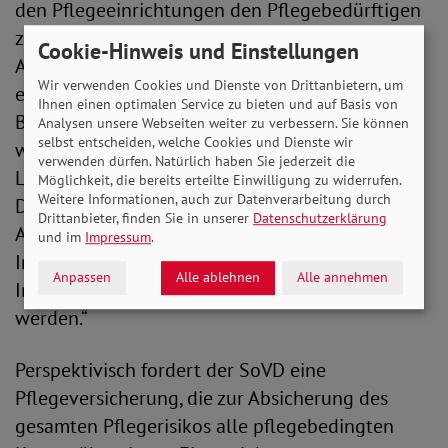
den Pflegeeinrichtungen den Pflegebedürftigen
zusätzlich in Rechnung gestellt. Im
Cookie-Hinweis und Einstellungen
Arbeitsentwurf für eine Pflegereform 2021 gab
Wir verwenden Cookies und Dienste von Drittanbietern, um
es noch einen verpflichtenden Zuschuss der
Ihnen einen optimalen Service zu bieten und auf Basis von
Bundesländer zu den Investitionskosten. Das
Analysen unsere Webseiten weiter zu verbessern. Sie können
selbst entscheiden, welche Cookies und Dienste wir
wäre zumindest ein guter Ansatz gewesen, die
verwenden dürfen. Natürlich haben Sie jederzeit die
Länder endlich aus ihrer Deckung zu zwingen.
Möglichkeit, die bereits erteilte Einwilligung zu widerrufen.
Weitere Informationen, auch zur Datenverarbeitung durch
Dies würde nebenbei zu mehr Kontrolle und
Drittanbieter, finden Sie in unserer
Datenschutzerklärung
Aufsicht über die Höhe der geltend gemachten
und im
Impressum
.
Investitionskosten führen. Dadurch könnten die
Anpassen
Alle ablehnen
Alle annehmen
Investitionskosten insgesamt sogar gesenkt
werden.“
Perspektivisch fordert der SoVD eine
Pflegeversicherung, die zur Absicherung des
gesamten Pflegerisikos alle pflegebedingten