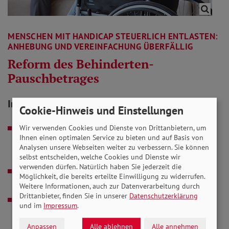
MENSCHEN MIT HANDICAP STEUERLICH ENTLASTEN:
ANHEBUNG UND VEREINFACHUNG ÜBERFÄLLIG
Reform des Behinderten-
Pauschbetrages
In Verbindung stehende Artikel
Cookie-Hinweis und Einstellungen
01.09.2020
Ausgabe Nr. 09 / September 2020
Wir verwenden Cookies und Dienste von Drittanbietern, um
Ihnen einen optimalen Service zu bieten und auf Basis von
(Sachsen, Sachsen-Anhalt, Thüringen,
Analysen unsere Webseiten weiter zu verbessern. Sie können
Mecklenburg-Vorpommern)
selbst entscheiden, welche Cookies und Dienste wir
verwenden dürfen. Natürlich haben Sie jederzeit die
01.09.2020
Ausgabe Nr. 09 / September 2020
Möglichkeit, die bereits erteilte Einwilligung zu widerrufen.
(Bayern, Hessen)
Weitere Informationen, auch zur Datenverarbeitung durch
Drittanbieter, finden Sie in unserer
Datenschutzerklärung
01.09.2020
Ausgabe Nr. 09 / September 2020
und im
Impressum
.
(Rheinland-Pfalz/Saarland, Baden-
Anpassen
Alle ablehnen
Alle annehmen