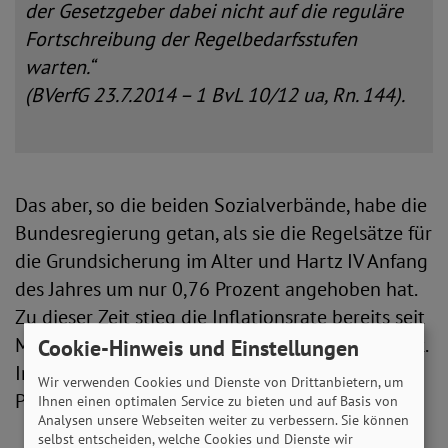
der Gesetzgeber dabei nicht auf die reguläre
Fortschreibung der Regelbedarfsstufen
warten.“
(BVerfG 23.7.2014 – 1 BvL 10/12 ua, Rn. 144).
Das aber, so die beiden Sozialverbände, habe die
Bundesregierung getan, als sie die Regelsätze für
die Grundsicherung im Alter und Hartz IV Anfang
des Jahres um nur 0,76 Prozent angehoben hat.
Zu dieser Zeit stieg die Inflationsrate bereits seit
Monaten und lag damals bei knapp fünf Prozent.
Cookie-Hinweis und Einstellungen
Inzwischen ist sie auf fast acht Prozent (7,6
Wir verwenden Cookies und Dienste von Drittanbietern, um
Prozent im Juni) gestiegen.
Ihnen einen optimalen Service zu bieten und auf Basis von
Analysen unsere Webseiten weiter zu verbessern. Sie können
selbst entscheiden, welche Cookies und Dienste wir