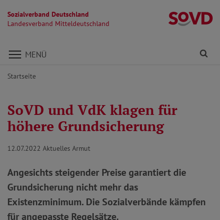
Sozialverband Deutschland
La
Landesverband Mitteldeutschland
Direkt zu den Inhalten springen
Fi
MENÜ
Startseite
SoVD und VdK klagen für
höhere Grundsicherung
12.07.2022
Aktuelles Armut
Angesichts steigender Preise garantiert die
Grundsicherung nicht mehr das
Existenzminimum. Die Sozialverbände kämpfen
für angepasste Regelsätze.