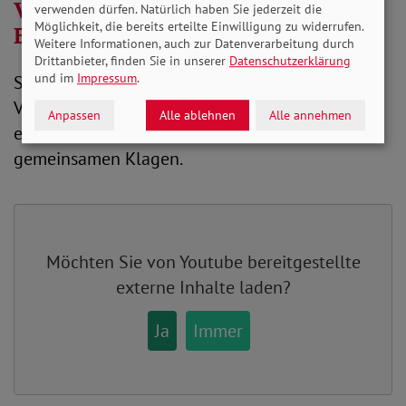
Videostatement von Ursula
verwenden dürfen. Natürlich haben Sie jederzeit die
Möglichkeit, die bereits erteilte Einwilligung zu widerrufen.
Engelen-Kefer und Verena Bentele
Weitere Informationen, auch zur Datenverarbeitung durch
Drittanbieter, finden Sie in unserer
Datenschutzerklärung
und im
Impressum
.
SoVD-Vizepräsidentin Ursula Engelen-Kefer und
VdK-Präsidentin Verena Bentele erklären in
Anpassen
Alle ablehnen
Alle annehmen
einem Video Hintergründe und Ziele der
gemeinsamen Klagen.
Möchten Sie von
Youtube
bereitgestellte
externe Inhalte laden?
Ja
Immer