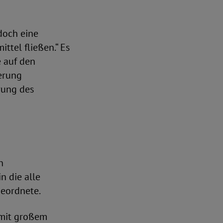
doch eine
ttel fließen.“ Es
e auf den
erung
rung des
n
n die alle
geordnete.
 mit großem