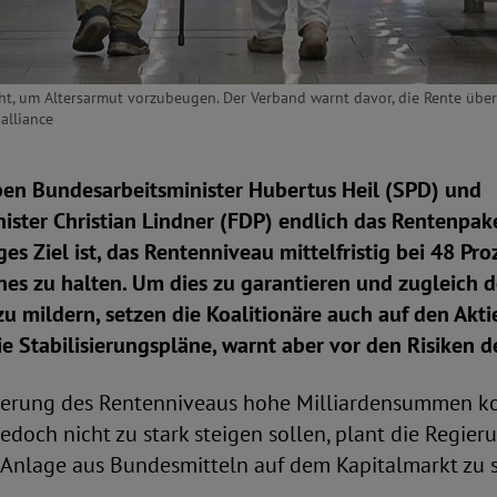
ht, um Altersarmut vorzubeugen. Der Verband warnt davor, die Rente über 
alliance
en Bundesarbeitsminister Hubertus Heil (SPD) und
ster Christian Lindner (FDP) endlich das Rentenpaket
es Ziel ist, das Rentenniveau mittelfristig bei 48 Pro
es zu halten. Um dies zu garantieren und zugleich d
u mildern, setzen die Koalitionäre auch auf den Akt
 Stabilisierungspläne, warnt aber vor den Risiken d
sierung des Rentenniveaus hohe Milliardensummen kos
edoch nicht zu stark steigen sollen, plant die Regier
-Anlage aus Bundesmitteln auf dem Kapitalmarkt zu s