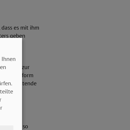
 dass es mit ihm
ters geben
 Ihnen
e SoVD-
sen
nen Plan zur
e Rentenreform
rfen.
 bisher geltende
teilte
r
r
 Schritt, so