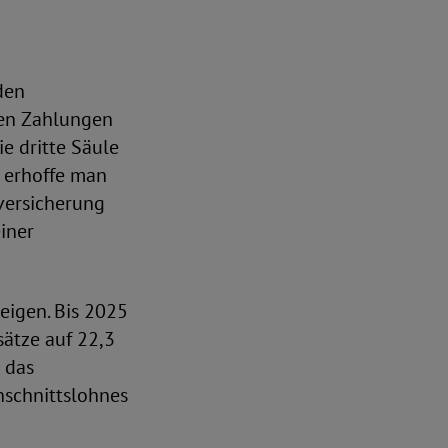
den
den Zahlungen
e dritte Säule
e erhoffe man
nversicherung
iner
eigen. Bis 2025
sätze auf 22,3
 das
hschnittslohnes