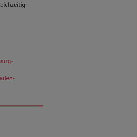
eichzeitig
burg-
Baden-