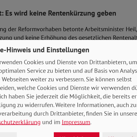
ht: Es wird keine Rentenkürzung geben
ung der Reformvorhaben betonte Arbeitsminister Heil,
zung und keine Erhöhung des gesetzlichen Rentenal
käme einer Kürzung gleich.
e-Hinweis und Einstellungen
rwenden Cookies und Dienste von Drittanbietern, um
nderen Organisationen und Verbänden begrüßte di
optimalen Service zu bieten und auf Basis von Analy
zende Michaela Engelmeier den nun in Form gegosse
 Webseiten weiter zu verbessern. Sie können selbst
es Rentenniveaus. „Es ist gut, dass das Warten auf di
eiden, welche Cookies und Dienste wir verwenden dü
 hat“, betonte sie. Und: „Das war höchste Zeit, da die
ich haben Sie jederzeit die Möglichkeit, die bereits er
 2025 ausgelaufen wäre.“
ligung zu widerrufen. Weitere Informationen, auch zu
erarbeitung durch Drittanbieter, finden Sie in unsere
 der Haltelinie verhindert ein Abrutschen
schutzerklärung
und im
Impressum
.
des Rentenniveaus bei 48 Prozent sei ein erster, guter