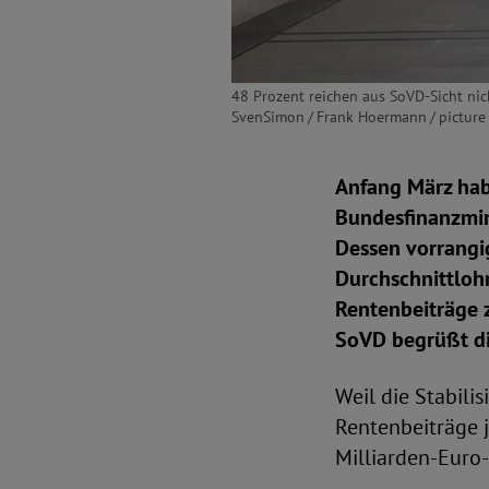
48 Prozent reichen aus SoVD-Sicht nic
SvenSimon / Frank Hoermann / picture 
Anfang März hab
Bundesfinanzmini
Dessen vorrangig
Durchschnittlohn
Rentenbeiträge z
SoVD begrüßt die
Weil die Stabili
Rentenbeiträge j
Milliarden-Euro