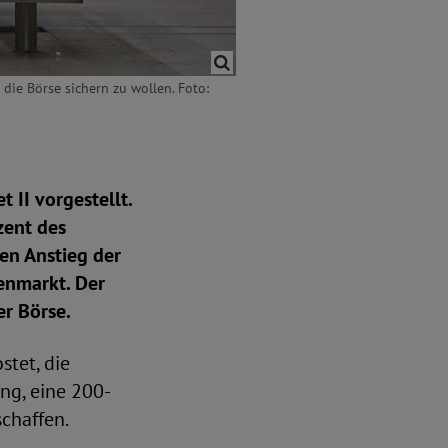
die Börse sichern zu wollen. Foto:
 II vorgestellt.
zent des
en Anstieg der
ienmarkt. Der
er Börse.
tet, die
ung, eine 200-
chaffen.