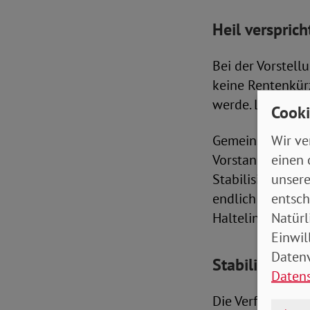
Heil verspric
Bei der Vorstell
keine Rentenkür
werde. Letztere 
Cooki
Wir ve
Gemeinsam mit a
einen 
Vorstandsvorsit
unsere
Stabilisierung d
entsch
endlich ein Ende
Natürl
Haltelinie Ende
Einwil
Datenv
Stabilisierung
Daten
Die Verfestigung 