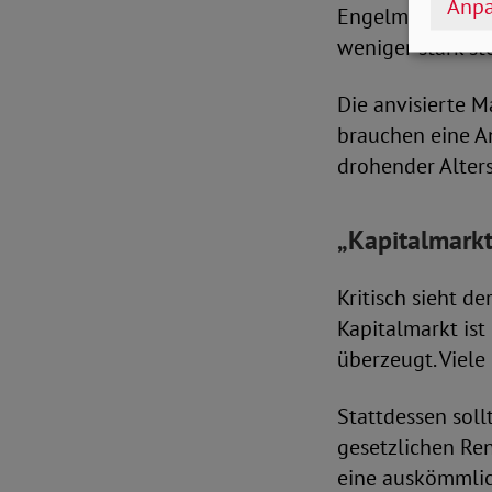
Anpa
Engelmeier weite
weniger stark st
Die anvisierte M
brauchen eine A
drohender Alter
„Kapitalmarkt 
Kritisch sieht d
Kapitalmarkt ist 
überzeugt. Viele
Stattdessen soll
gesetzlichen Ren
eine auskömmlich