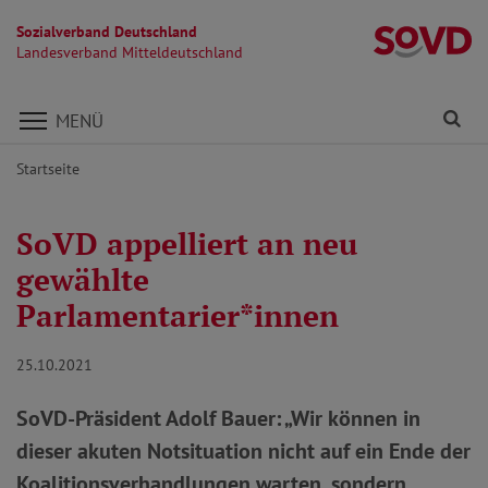
Sozialverband Deutschland
La
Landesverband Mitteldeutschland
Direkt zu den Inhalten springen
Fi
MENÜ
Startseite
SoVD appelliert an neu
gewählte
Parlamentarier*innen
25.10.2021
SoVD-Präsident Adolf Bauer: „Wir können in
dieser akuten Notsituation nicht auf ein Ende der
Koalitionsverhandlungen warten, sondern