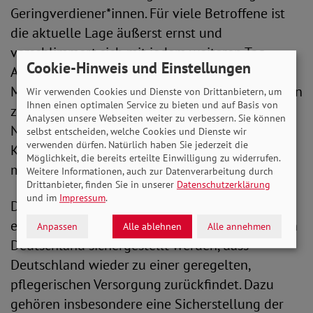
Geringverdiener*innen. Für viele Betroffene ist
die aktuelle Lage äußerst ernst und
verschlimmert sich mit jedem weiteren Tag.
Cookie-Hinweis und Einstellungen
Andere europäische Länder haben bereits
Maßnahmen ergriffen, um das Leid der Menschen
Wir verwenden Cookies und Dienste von Drittanbietern, um
Ihnen einen optimalen Service zu bieten und auf Basis von
zu lindern. Wir können in dieser akuten
Analysen unsere Webseiten weiter zu verbessern. Sie können
Notsituation nicht auf ein Ende der
selbst entscheiden, welche Cookies und Dienste wir
verwenden dürfen. Natürlich haben Sie jederzeit die
Koalitionsverhandlungen warten, sondern
Möglichkeit, die bereits erteilte Einwilligung zu widerrufen.
müssen sofort handeln.“
Weitere Informationen, auch zur Datenverarbeitung durch
Drittanbieter, finden Sie in unserer
Datenschutzerklärung
und im
Impressum
.
Darüber hinaus muss aus Sicht des SoVD gut
eineinhalb Jahre nach Ausbruch der Pandemie in
Anpassen
Alle ablehnen
Alle annehmen
Deutschland sichergestellt werden, dass
Deutschland wieder zu einer geregelten,
pflegerischen Versorgung zurückfindet. Dazu
gehören insbesondere eine Sicherstellung der