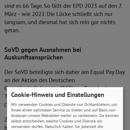
sind es 66 Tage. So fällt der EPD 2023 auf den 7.
März – wie 2022. Die Lücke schließt sich nur
langsam, und diesmal hat sich rein gar nichts
getan.
SoVD gegen Ausnahmen bei
Auskunftsansprüchen
Der SoVD beteiligte sich daher am Equal Pay Day
an der Aktion des Deutschen
Gewerkschaftsbundes (DGB) am Brandenburger
Cookie-Hinweis und Einstellungen
Tor in Berlin. Auch Arbeitsminister Hubertus Heil
(SPD) war vor Ort.
Wir verwenden Cookies und Dienste von Drittanbietern, um
Ihnen einen optimalen Service zu bieten und auf Basis von
Analysen unsere Webseiten weiter zu verbessern. Sie können
Zum Aktionstag für Geschlechtergerechtigkeit
selbst entscheiden, welche Cookies und Dienste wir
verwenden dürfen. Natürlich haben Sie jederzeit die
bei der Bezahlung hat der SoVD klare