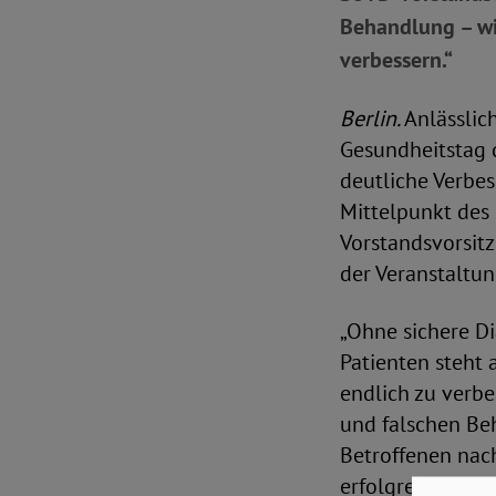
Behandlung – wir
verbessern.“
Berlin.
Anlässlic
Gesundheitstag 
deutliche Verbes
Mittelpunkt des 
Vorstandsvorsit
der Veranstaltun
„Ohne sichere D
Patienten steht a
endlich zu verb
und falschen Be
Betroffenen nach 
erfolgreichen Th