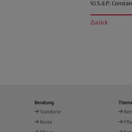
V.i.S.d.P.: Const
Zurück
Beratung
Them
Standorte
Ren
Rente
Pfl