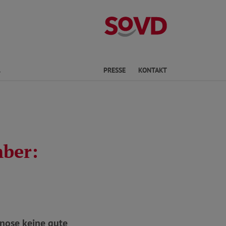
Landesverband 
Finden
PRESSE
KONTAKT
mber:
nose keine gute