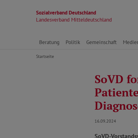
Sozialverband Deutschland
Landesverband Mitteldeutschland
Direkt zu den Inhalten springen
Beratung
Politik
Gemeinschaft
Medie
Startseite
SoVD fo
Patient
Diagnos
16.09.2024
SoVD-Vorstandsv