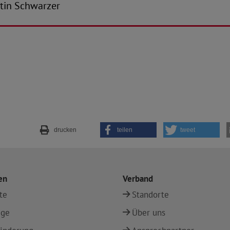
antin Schwarzer
drucken
teilen
tweet
en
Verband
te
Standorte
ege
Über uns