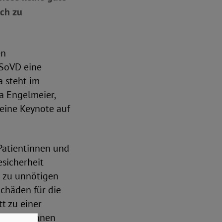
ich zu
en
 SoVD eine
a steht im
a Engelmeier,
eine Keynote auf
Patientinnen und
esicherheit
n zu unnötigen
chäden für die
tt zu einer
 Patientinnen