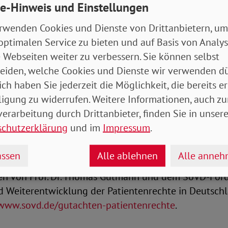
e-Hinweis und Einstellungen
ur durch eine präzise Diagnose kann eine qualitativ
Pflege gewährleistet werden, was letztlich das Woh
rwenden Cookies und Dienste von Drittanbietern, um
er Betroffenen deutlich verbessert.
optimalen Service zu bieten und auf Basis von Analy
 Webseiten weiter zu verbessern. Sie können selbst
ndsvorsitzende nutzt den Welttag der Patientensiche
eiden, welche Cookies und Dienste wir verwenden dü
 der Durchsetzung individueller Patientenrechte auf
ich haben Sie jederzeit die Möglichkeit, die bereits er
ehr als zehn Jahren Erfahrung mit dem Patientenrech
ligung zu widerrufen. Weitere Informationen, auch zu
 Rechte der Patientinnen und Patienten weiterzuentw
erarbeitung durch Drittanbieter, finden Sie in unsere
en dazu bereits ein Rechtsgutachten mit konkreten
schutzerklärung
und im
Impressum
.
lungen für den Gesetzgeber veröffentlicht. Diese 
t werden“, so Engelmeier an die Adresse der Politik.
ssen
Alle ablehnen
Alle anne
n von Prof. Dr. Thomas Gutmann und dem SoVD-For
d Weiterentwicklung der Patientenrechte in Deutsch
/www.sovd.de/gutachten-patientenrechte
.