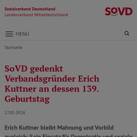
Sozialverband Deutschland
La
Landesverband Mitteldeutschland
Direkt zu den Inhalten springen
Fi
MENÜ
Startseite
SoVD gedenkt
Verbandsgründer Erich
Kuttner an dessen 139.
Geburtstag
27.05.2026
Erich Kuttner bleibt Mahnung und Vorbild
zugleich: Sein Einsatz für Demokratie und soziale