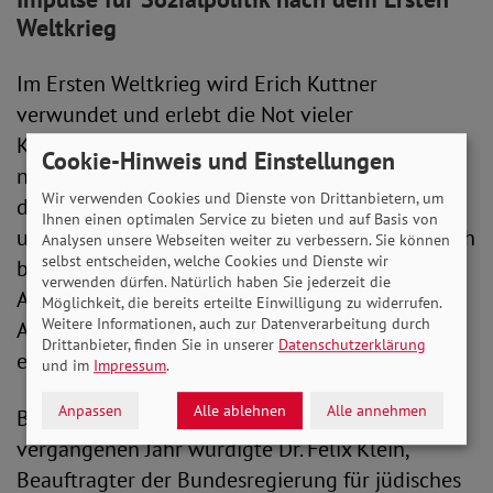
Weltkrieg
Im Ersten Weltkrieg wird Erich Kuttner
verwundet und erlebt die Not vieler
Kriegsgeschädigter und Hinterbliebener aus
Cookie-Hinweis und Einstellungen
nächster Nähe. 1917 gründet er den Reichsbund
Wir verwenden Cookies und Dienste von Drittanbietern, um
der Kriegsteilnehmer und Kriegsgeschädigten
Ihnen einen optimalen Service zu bieten und auf Basis von
und ist bis 1919 dessen Vorsitzender. Er setzt sich
Analysen unsere Webseiten weiter zu verbessern. Sie können
selbst entscheiden, welche Cookies und Dienste wir
besonders für die Rechte und soziale
verwenden dürfen. Natürlich haben Sie jederzeit die
Absicherung von Kriegsopfern, bessere
Möglichkeit, die bereits erteilte Einwilligung zu widerrufen.
Weitere Informationen, auch zur Datenverarbeitung durch
Arbeitschancen für Schwerbeschädigte sowie
Drittanbieter, finden Sie in unserer
Datenschutzerklärung
eine Reform des Militärrentenwesens ein.
und im
Impressum
.
Anpassen
Alle ablehnen
Alle annehmen
Bei der Umbenennung des Hauses im
vergangenen Jahr würdigte Dr. Felix Klein,
Beauftragter der Bundesregierung für jüdisches