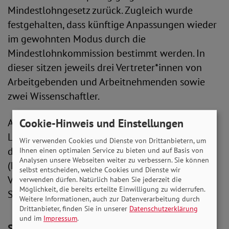
Mindestlohngesetz zurück. Zugleich wurde
festgehalten, dass künftige Anpassungen wieder
im gewohnten Modus durch die
Mindestlohnkommission bestimmt werden. In
dieser sitzen jeweils drei Vertreter*innen von
Arbeitgebenden und Arbeitnehmenden sowie
zwei Wissenschaftler.
Cookie-Hinweis und Einstellungen
Aufgabe der Kommission ist es, die Höhe der
Lohnuntergrenze festzulegen. Als Orientierung
Wir verwenden Cookies und Dienste von Drittanbietern, um
dient die Entwicklung der Tariflöhne. Die
Ihnen einen optimalen Service zu bieten und auf Basis von
Analysen unsere Webseiten weiter zu verbessern. Sie können
(halb-)jährlichen Anpassungen betrugen in der
selbst entscheiden, welche Cookies und Dienste wir
Vergangenheit zwischen 10 und 60 Cent pro
verwenden dürfen. Natürlich haben Sie jederzeit die
Möglichkeit, die bereits erteilte Einwilligung zu widerrufen.
Stunde.
Weitere Informationen, auch zur Datenverarbeitung durch
Drittanbieter, finden Sie in unserer
Datenschutzerklärung
und im
Impressum
.
SoVD: Erneut deutlich Anhebung nötig