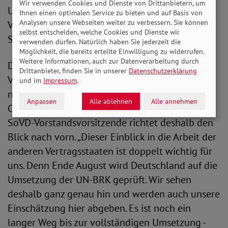
Wir verwenden Cookies und Dienste von Drittanbietern, um
Umsetzung der Konvention in den
Ihnen einen optimalen Service zu bieten und auf Basis von
Analysen unsere Webseiten weiter zu verbessern. Sie können
Vertragsstaaten durch die Prüfung von
selbst entscheiden, welche Cookies und Dienste wir
Staatenberichten.
verwenden dürfen. Natürlich haben Sie jederzeit die
Möglichkeit, die bereits erteilte Einwilligung zu widerrufen.
Weitere Informationen, auch zur Datenverarbeitung durch
Daher lautet auch das Motto der diesjährigen
Drittanbieter, finden Sie in unserer
Datenschutzerklärung
Vertragsstaaten-konferenz „Harmonisierung
und im
Impressum
.
nationaler Politiken und Strategien mit der
Anpassen
Alle ablehnen
Alle annehmen
CRPD: Erfolge und Herausforderungen.“ Die
SoVD-Vorstandsvorsitzende richtet deshalb den
Blick nach vorn. „Dieser Einblick in die Arbeit der
anderen Vertragsstaaten ist doppelt wichtig für
uns. Denn Ende August wird Deutschland auf die
Umsetzung der UN-BRK geprüft. Wir sehen
deshalb ganz genau hin und werden auch unsere
Einschätzung hier abgeben. Es ist noch ein
langer Weg bis zur vollständigen Umsetzung -