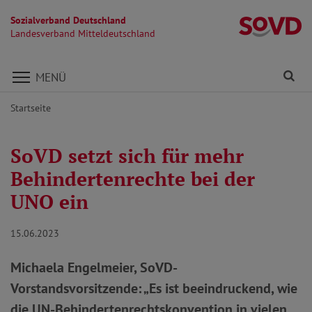
Sozialverband Deutschland
La
Landesverband Mitteldeutschland
Direkt zu den Inhalten springen
Fi
MENÜ
Startseite
SoVD setzt sich für mehr
Behindertenrechte bei der
UNO ein
15.06.2023
Michaela Engelmeier, SoVD-
Vorstandsvorsitzende: „Es ist beeindruckend, wie
die UN-Behindertenrechtskonvention in vielen