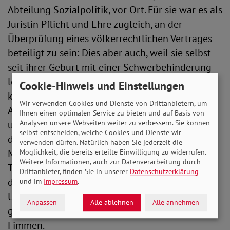
Abteilung Sozialpolitik, vor Ort. Für sie war es als
Juristin Pflicht und Ehre zugleich, an der
Überprüfung eines völkerrechtlichen Vertrages
beteiligt zu sein: Dies aber auch, weil sie selbst
seit ihrer Geburt mit einer Schwerbehinderung
lebt und auf einen Rollstuhl angewiesen ist. „Ich
Cookie-Hinweis und Einstellungen
kenne die Herausforderungen um Bildung und
Wir verwenden Cookies und Dienste von Drittanbietern, um
Ausbildung an Regelschulen und Universitäten,
Ihnen einen optimalen Service zu bieten und auf Basis von
um ständiges Rechtfertigen, Zurückstecken und
Analysen unsere Webseiten weiter zu verbessern. Sie können
selbst entscheiden, welche Cookies und Dienste wir
das Finden kreativer Lösungen. Dies ist für
verwenden dürfen. Natürlich haben Sie jederzeit die
Menschen mit Behinderungen an der
Möglichkeit, die bereits erteilte Einwilligung zu widerrufen.
Weitere Informationen, auch zur Datenverarbeitung durch
Tagesordnung. Mir ist es ein großes Anliegen,
Drittanbieter, finden Sie in unserer
Datenschutzerklärung
dass mehr Menschen – auch jene mit hohem
und im
Impressum
.
Unterstützungsbedarf – besser am
Anpassen
Alle ablehnen
Alle annehmen
gesellschaftlichen Leben teilhaben können“, so
Fimmen.