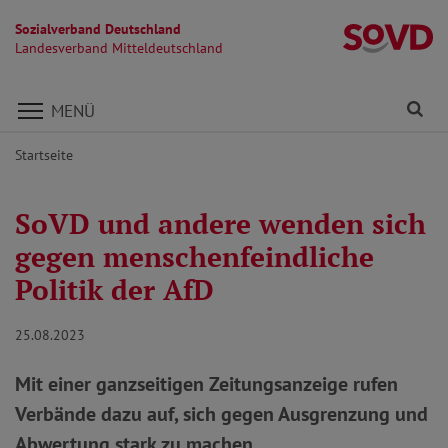
Sozialverband Deutschland
La
Landesverband Mitteldeutschland
Direkt zu den Inhalten springen
Fi
MENÜ
Startseite
SoVD und andere wenden sich
gegen menschenfeindliche
Politik der AfD
25.08.2023
Mit einer ganzseitigen Zeitungsanzeige rufen
Verbände dazu auf, sich gegen Ausgrenzung und
Abwertung stark zu machen.