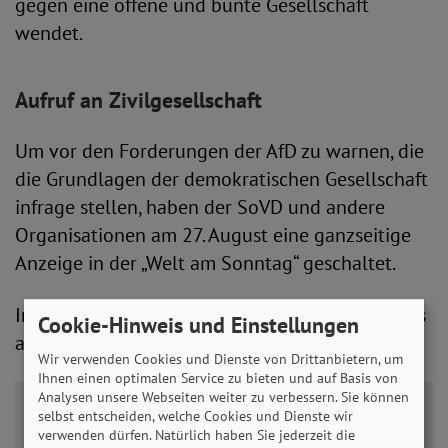
gegen eine offene und bunte Gesellschaft
wendet.
Aufruf an Zivilgesellschaft
Um vor den Forderungen der AfD zu warnen, die
die Grundlagen der demokratischen Gesellschaft
infrage stellen, haben der SoVD und andere
Organisationen am 27. August eine ganzseitige
Anzeige in der „Welt am Sonntag“ geschaltet.
In dem Appell unter der Überschrift "Es geht uns
Cookie-Hinweis und Einstellungen
alle an" heißt es:
Wir verwenden Cookies und Dienste von Drittanbietern, um
Ihnen einen optimalen Service zu bieten und auf Basis von
Analysen unsere Webseiten weiter zu verbessern. Sie können
„Wir lassen nicht zu, dass Ideologien der
selbst entscheiden, welche Cookies und Dienste wir
verwenden dürfen. Natürlich haben Sie jederzeit die
Ungleichwertigkeit von Menschen weiter