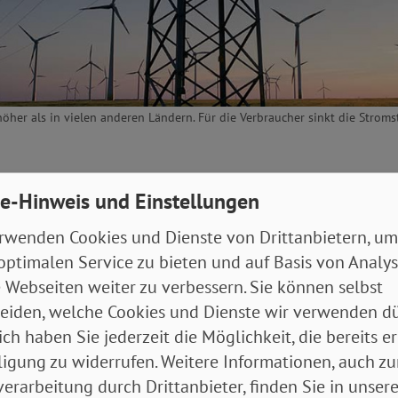
her als in vielen anderen Ländern. Für die Verbraucher sinkt die Stromst
egerthema der vergangenen Tage: Wie die Regierung
e-Hinweis und Einstellungen
 Woche bekannt gab und nach dem Koalitionsaussch
rwenden Cookies und Dienste von Drittanbietern, um
äftigte, sinkt die Stromsteuer ab 2026 erst einmal n
optimalen Service zu bieten und auf Basis von Analy
ie die Forst- und Landwirtschaft. Der Rest bleibt au
 Webseiten weiter zu verbessern. Sie können selbst
eiden, welche Cookies und Dienste wir verwenden dü
Ankündigung aus dem Koalitionsvertrag, die Stromst
ich haben Sie jederzeit die Möglichkeit, die bereits er
nahme „für alle“ auf den europäischen Mindestsatz v
ligung zu widerrufen. Weitere Informationen, auch zu
u senken, vorerst nicht umgesetzt. Private Verbrauc
erarbeitung durch Drittanbieter, finden Sie in unsere
ls 2 Cent pro Kilowattstunde.