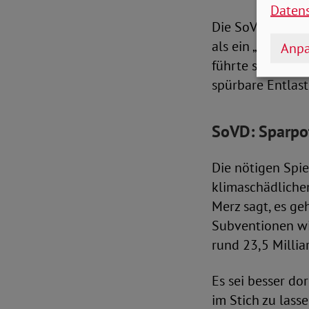
Daten
Die SoVD-Vorsta
als ein „fatales
Anpa
führte sie weite
spürbare Entlas
SoVD: Sparpot
Die nötigen Spi
klimaschädliche
Merz sagt, es ge
Subventionen wi
rund 23,5 Millia
Es sei besser d
im Stich zu las