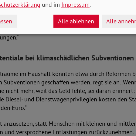
schutzerklärung
und im
Impressum
.
ndsvorsitzende Michaela Engelmeier bezeichnete di
 Signal“ für die Menschen. Gegenüber der Deutschen P
ssen
Alle ablehnen
Alle anne
r aus: „Gerade in Zeiten hoher Lebenshaltungskosten 
tungen.“
entiale bei klimaschädlichen Subventionen
elräume im Haushalt könnten etwa durch Reformen b
n Subventionen geschaffen werden, regt sie an. „We
he nicht mehr, weil das Geld fehle, sei daran erinnert
e Diesel- und Dienstwagenprivilegien kosten den Sta
rden Euro.“
ort anzusetzen, statt Menschen mit kleinen und mitt
sen und versprochene Entlastungen zurückzunehmen.