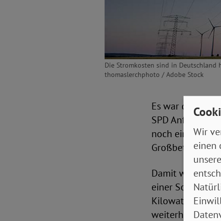
Die Stromkosten sind in Deutschland hö
thomaslerchphoto / Adobe Stock
Es war das Aufr
Cooki
SPD Anfang der
Wir ve
noch einmal bekr
einen 
Großbetriebe sow
unsere
entsch
Damit wird die 
Natürl
einer Sofortmaß
Einwil
Kilowattstunde z
Datenv
weiterhin mehr a