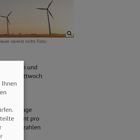
euer vorerst nicht. Foto:
 aus Union und
uss am Mittwoch
 Ihnen
ur für
sen
ßen vor.
rfen.
euer im Zuge
teilte
on 0,1 Cent pro
r
her*innen zahlen
r