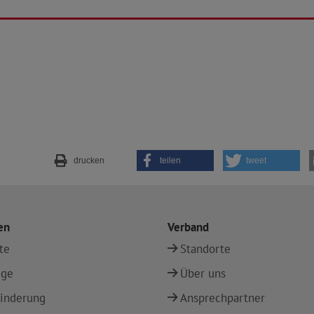
drucken
teilen
tweet
en
Verband
te
Standorte
ege
Über uns
inderung
Ansprechpartner