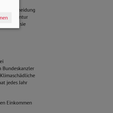
ese Entscheidung
resse-Agentur
hmen
brauchen sie
ei
nn Bundeskanzler
: Klimaschädliche
at jedes Jahr
leren Einkommen