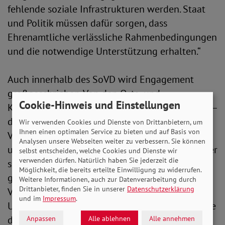
fehlende soziale Infrastrukturen werden. Staat
und Politik müssen dafür sorgen, dass
Ehrenamtliche verlässliche Rahmenbedingungen
und die notwendige Unterstützung erhalten.“
Auch innerhalb des SoVD wird Engagement
großgeschrieben. Von den Orts- und
Cookie-Hinweis und Einstellungen
Kreisverbänden bis hin zum Bundesverbandsrat –
dem höchsten ehrenamtlichen Gremium des
Wir verwenden Cookies und Dienste von Drittanbietern, um
Ihnen einen optimalen Service zu bieten und auf Basis von
Verbandes – tragen Freiwillige Verantwortung
Analysen unsere Webseiten weiter zu verbessern. Sie können
und setzen sich für soziale Gerechtigkeit ein. „Wer
selbst entscheiden, welche Cookies und Dienste wir
verwenden dürfen. Natürlich haben Sie jederzeit die
sich im SoVD engagiert, gestaltet Gesellschaft
Möglichkeit, die bereits erteilte Einwilligung zu widerrufen.
ganz praktisch mit und ermöglicht konkrete
Weitere Informationen, auch zur Datenverarbeitung durch
Drittanbieter, finden Sie in unserer
Datenschutzerklärung
Verbesserungen für die Menschen, die
und im
Impressum
.
Unterstützung brauchen“, erklärt der Vorsitzende
des Bundesverbandsrates, Bernhard Sackarendt.
Anpassen
Alle ablehnen
Alle annehmen