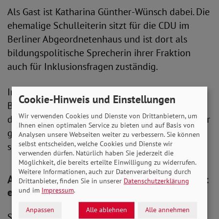
Als Gast ist Katharina Günther-Wünsch dabei. Die
ehemalige Schulleiterin sitzt für die CDU im
Berliner Abgeordnetenhaus und ist dort als
bildungspolitische Sprecherin ihrer Fraktion
auch für Inklusionsfragen zuständig.
In der Sendung wird es außerdem einen News-
Cookie-Hinweis und Einstellungen
Block geben, präsentiert von Leah Ramirez (14),
Wir verwenden Cookies und Dienste von Drittanbietern, um
die erst seit zwei Jahren in Deutschland lebt. Hier
Ihnen einen optimalen Service zu bieten und auf Basis von
gibt es Inklusionsnachrichten, aufbereitet
Analysen unsere Webseiten weiter zu verbessern. Sie können
selbst entscheiden, welche Cookies und Dienste wir
speziell für Kinder und Jugendliche.
verwenden dürfen. Natürlich haben Sie jederzeit die
Möglichkeit, die bereits erteilte Einwilligung zu widerrufen.
Weitere Informationen, auch zur Datenverarbeitung durch
Adolf Bauer: Junge Menschen zu Solidarität
Drittanbieter, finden Sie in unserer
Datenschutzerklärung
ermutigen
und im
Impressum
.
Anpassen
Alle ablehnen
Alle annehmen
SoVD-Präsident Adolf Bauer sagt zu der neuen