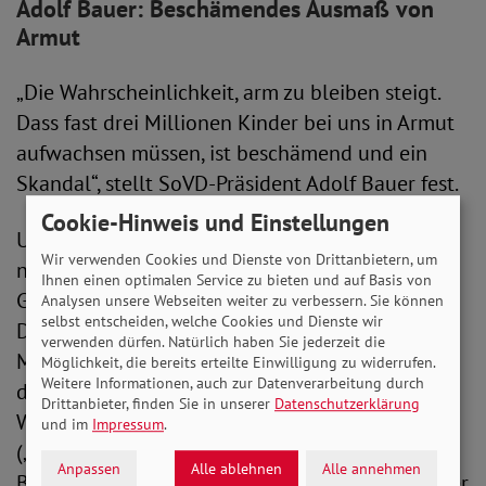
Adolf Bauer: Beschämendes Ausmaß von
Armut
„Die Wahrscheinlichkeit, arm zu bleiben steigt.
Dass fast drei Millionen Kinder bei uns in Armut
aufwachsen müssen, ist beschämend und ein
Skandal“, stellt SoVD-Präsident Adolf Bauer fest.
Cookie-Hinweis und Einstellungen
Um diese Entwicklungen geht es bei der
Wir verwenden Cookies und Dienste von Drittanbietern, um
nächsten Ausgabe von SoVD.TV am 8. Juni. Zu
Ihnen einen optimalen Service zu bieten und auf Basis von
Gast sind dazu ausgewiesen Experten. An der
Analysen unsere Webseiten weiter zu verbessern. Sie können
selbst entscheiden, welche Cookies und Dienste wir
Diskussion beteiligen sich Prof Dr. Achim Truger,
verwenden dürfen. Natürlich haben Sie jederzeit die
Mitglied des Sachverständigenrates und einer
Möglichkeit, die bereits erteilte Einwilligung zu widerrufen.
Weitere Informationen, auch zur Datenverarbeitung durch
der fünf „Wirtschaftsweisen“, der bekannten
Drittanbieter, finden Sie in unserer
Datenschutzerklärung
Wirtschafts-Podcaster Wolfgang M. Schmitt
und im
Impressum
.
(„Wohlstand für Alle“), der erfolgreiche
Anpassen
Alle ablehnen
Alle annehmen
Buchautor und Finanz- und Wirtschaftsinfluencer