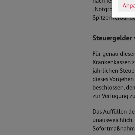
nach festgelegte
Anpa
„Notgroschen“ sch
Spitzenverbande
Steuergelder
Für genau diesen
Krankenkassen z
jährlichen Steue
dieses Vorgehen
beschlossen, de
zur Verfügung zu
Das Auffüllen de
unausweichlich. 
Sofortmaßnahmen