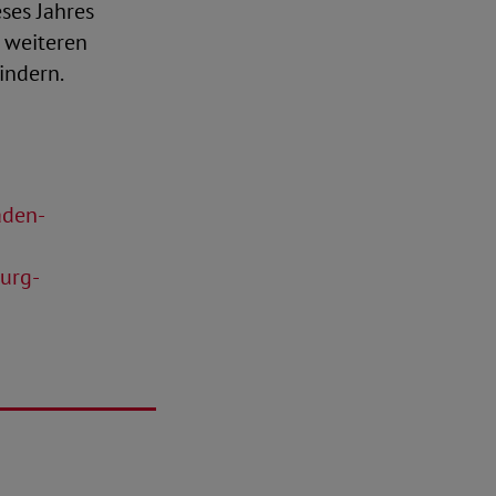
ses Jahres
 weiteren
indern.
aden-
burg-