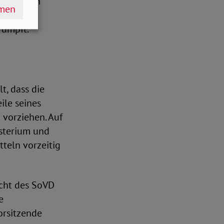
auf diesen
hmen
es
rumpft.
t, dass die
ile seines
 vorziehen. Auf
isterium und
teln vorzeitig
icht des SoVD
e
orsitzende