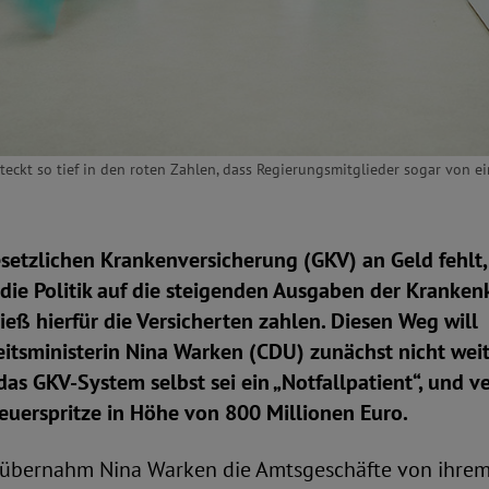
eckt so tief in den roten Zahlen, dass Regierungsmitglieder sogar von ei
esetzlichen Krankenversicherung (GKV) an Geld fehlt, 
 die Politik auf die steigenden Ausgaben der Kranke
ließ hierfür die Versicherten zahlen. Diesen Weg will
tsministerin Nina Warken (CDU) zunächst nicht weit
 das GKV-System selbst sei ein „Notfallpatient“, und v
euerspritze in Höhe von 800 Millionen Euro.
 übernahm Nina Warken die Amtsgeschäfte von ihrem