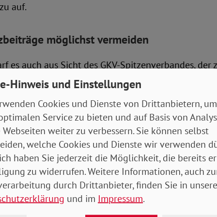
zu auf.
zbeiträge möglichst vermeiden
darf es auch aus Sicht des GKV-Spitzenverbandes, der 
tung der gesetzlichen Kranken- und Pflegekassen in
e-Hinweis und Einstellungen
ernfalls, so die Vorstandsvorsitzende Doris Pfeiffer, 
rwenden Cookies und Dienste von Drittanbietern, um
ür die Versicherten über kurz oder lang „durch die D
optimalen Service zu bieten und auf Basis von Analy
 Webseiten weiter zu verbessern. Sie können selbst
on „Reserve“ auf „kurz vor leer“
eiden, welche Cookies und Dienste wir verwenden dü
ich haben Sie jederzeit die Möglichkeit, die bereits er
lle Schwankungen reagieren zu können, müssen die 
ligung zu widerrufen. Weitere Informationen, auch zu
n. Diese gesetzlich vorgesehene Mindestreserve betr
erarbeitung durch Drittanbieter, finden Sie in unsere
ittlichen Monatsausgabe. Gesammelt wird das Geld i
schutzerklärung
und im
Impressum
.
, in den alle Zahlungen der Versicherten fließen, be