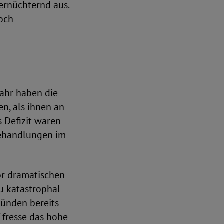
 ernüchternd aus.
noch
Jahr haben die
n, als ihnen an
 Defizit waren
Behandlungen im
or dramatischen
zu katastrophal
tünden bereits
 fresse das hohe