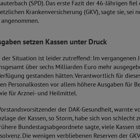
auterbach (SPD). Das erste Fazit der 46-Jährigen fiel
etzlichen Krankenversicherung (GKV), sagte sie, sei 
ls angenommen.
sgaben setzen Kassen unter Druck
der Situation ist leider zutreffend: Im vergangenen 
nsgesamt über sechs Milliarden Euro mehr ausgegebe
rfügung gestanden hätten. Verantwortlich für dieses
en Personalkosten vor allem höhere Ausgaben für 
e für Arznei- und Heilmittel.
Vorstandsvorsitzender der DAK-Gesundheit, warnte v
nzlage der Kassen, so Storm, habe sich von schlecht 
frühere Bundestagsabgeordnete sagte, viele Kassen s
solvenz. Die wenigen verbliebenen Reserven der GKV