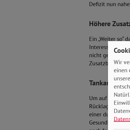
Defizit nun nahe
Höhere Zusat
Ein „Weiter so“ 
Interessenvertre
Cooki
nicht geben. And
Wir ve
Zusatzbeiträge f
einen 
unsere
Tankanzeige v
entsch
Natürl
Um auf finanzie
Einwil
Rücklagen bilde
Datenv
einer durchschn
Daten
Gesundheitsfonds