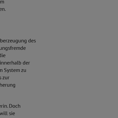
im
en.
 Überzeugung des
rungsfremde
die
innerhalb der
em System zu
s zur
cherung
rin. Doch
ill sie