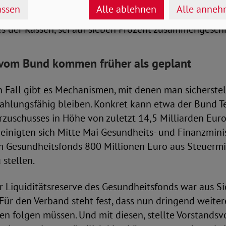
n Kriterien an die einzelnen Kassen gehen. Mit Blick 
ssen
Alle ablehnen
Alle anne
lug Pfeiffer jetzt Alarm. Die Reserve, so die Chefin d
s der Kassen, sei auf sieben Prozent zusammengesch
 vom Bund kommen früher als geplant
 Fall gibt es Mechanismen, mit denen man sicherstell
ahlungsfähig bleiben. Konkret kann etwa der Bund Te
rzuschusses in Höhe von zuletzt 14,5 Milliarden Euro
 einigten sich Mitte Mai Gesundheits- und Finanzmin
m Gesundheitsfonds 800 Millionen Euro aus Steuermit
 stellen.
r Liquiditätsreserve des Gesundheitsfonds war aus S
Für den Verband steht fest, dass nun dringend weiter
 folgen müssen. Und mit diesen, stellte Vorstandsv