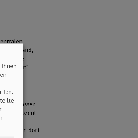
zentralen
 Deutschland,
würden die
 Ihnen
ecke gehen“.
sen
rfen.
teilte
Krankenkassen
r
ägt 20 Prozent
r
m
vor sie von dort