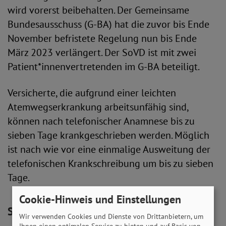
wird vorerst beibehalten. Der Gemeinsame
Bundesausschuss (G-BA) hat die zuvor bis Ende
November befristete Regelung nun bis Ende
März 2023 verlängert. Der SoVD ist mit zwei
Patient*innenvertretenden im G-BA beteiligt.
Versicherte, die aufgrund einer leichten
Atemwegserkrankung arbeitsunfähig sind,
können nach telefonischer Anamnese bis zu
sieben Tage krankgeschrieben werden. Möglich
ist nach wie vor eine einmalige Ausweitung der
telefonischen Krankschreibung um bis zu sieben
Tage.
Cookie-Hinweis und Einstellungen
Schutz für chronisch Kranke
Wir verwenden Cookies und Dienste von Drittanbietern, um
Ihnen einen optimalen Service zu bieten und auf Basis von